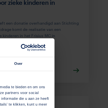
or zieke kinderen in
ft een donatie overhandigd aan Stichting
jdrage komt de realisatie van een
e kinderen in het Frisius MC in
ichterbij.
Over
Coöperatie
 media te bieden en om ons
ze partners voor social
nformatie die u aan ze heeft
ils' te klikken, kunt u meer