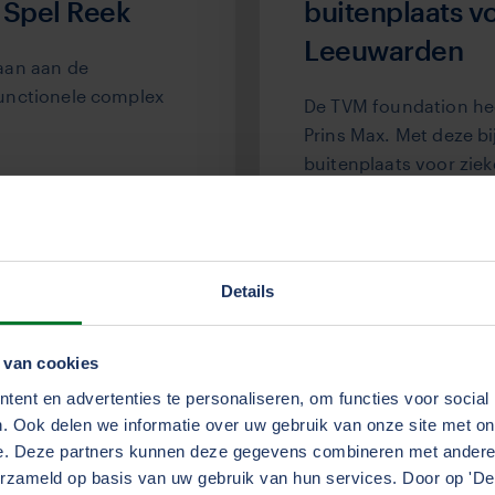
 Spel Reek
buitenplaats vo
Leeuwarden
aan aan de
unctionele complex
De TVM foundation hee
Prins Max. Met deze bi
buitenplaats voor ziek
Leeuwarden een stap d
Details
TVM foundation
 van cookies
ent en advertenties te personaliseren, om functies voor social
. Ook delen we informatie over uw gebruik van onze site met on
e. Deze partners kunnen deze gegevens combineren met andere i
erzameld op basis van uw gebruik van hun services. Door op 'Deta
24 okt 2025