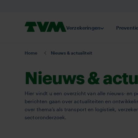
Overslaan
en
naar
Homepage,
Verzekeringen
Submenu Verze
Preventi
de
logo
inhoud
TVM
gaan
U
Home
Nieuws & actualiteit
bent
hier:
Nieuws & actua
Hier vindt u een overzicht van alle nieuws- en 
berichten gaan over actualiteiten en ontwikkel
over thema’s als transport en logistiek, verzek
sectoronderzoek.