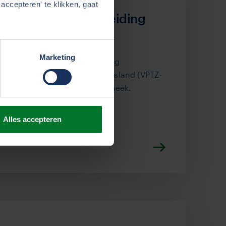
accepteren' te klikken, gaat
 ondersteunt uitbreiding
me in Sneek
Marketing
eert € 5.000 aan de Stichting
ve Terminale Zorg Zuidwest-Friesland (VPTZ-
ing van Hospice De Kime in Sneek.
Alles accepteren