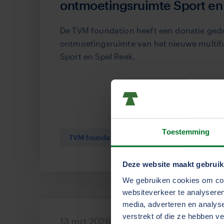
ontmoetingsruimte Sport en
De TVM foundation heeft een donatie ged
ontmoetingsruimte van het nieuwe multif
Sport en Spel Reek.
Toestemming
TVM foundation
Coöperatie
Deze website maakt gebruik
We gebruiken cookies om cont
websiteverkeer te analyseren
media, adverteren en analys
verstrekt of die ze hebben v
13 mrt 2026