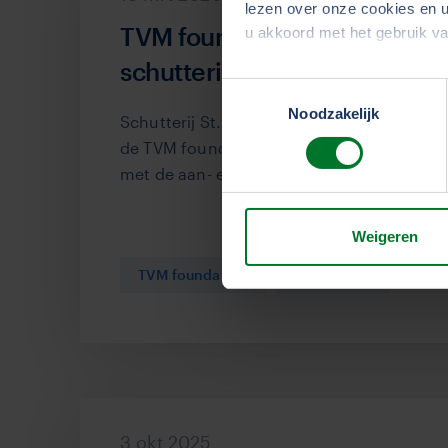
lezen over onze cookies en u
TVM foundation steunt verb
u akkoord met het gebruik v
schutterijgebouw in Seven
Toestemmingsselectie
We werken samen met
33 d
Noodzakelijk
Schutterij St. Sebastianus in Sevenum on
de TVM foundation. Met deze bijdrage kan
met de aan- en verbouw en verduurzaming
Weigeren
TVM foundation
Coöperatie
3 okt 2025