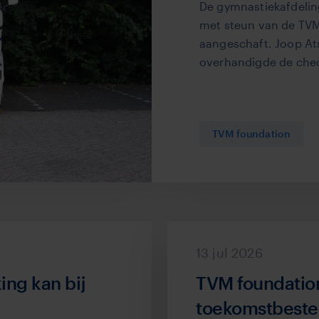
De gymnastiekafdelin
met steun van de TVM
aangeschaft. Joop At
overhandigde de cheq
TVM foundation
13 jul 2026
ng kan bij
TVM foundation
toekomstbest