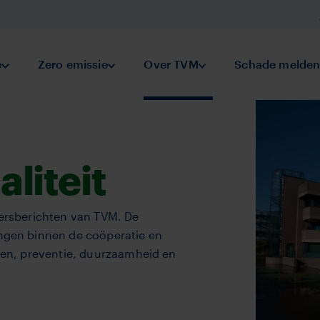
keringen
e
Submenu Preventie
Zero emissie
Submenu Zero emissie
Over TVM
Submenu Over TVM
Schade melde
liteit
persberichten van TVM. De
ingen binnen de coöperatie en
eren, preventie, duurzaamheid en