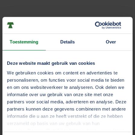
NMC: Nickel Manganese Cobalt
NMC is de meest populaire Li-ion-kathodechemie,
Toestemming
Details
Over
aangezien deze batterijtechnologie in meer dan 28%
van de wereldwijd verkochte elektrische voertuigen
wordt gebruikt. Het marktaandeel van NMC zal naar
Deze website maakt gebruik van cookies
verwachting groeien tot 63% in 2027.
We gebruiken cookies om content en advertenties te
personaliseren, om functies voor social media te bieden
De prestaties van NMC-batterijen zijn afhankelijk van
en om ons websiteverkeer te analyseren. Ook delen we
de relatieve verhoudingen tussen nikkel-, mangaan-
informatie over uw gebruik van onze site met onze
en kobaltoxide. NMC-batterijen gebruiken meestal
partners voor social media, adverteren en analyse. Deze
gelijke delen nikkel, mangaan en kobalt (NMC-111). Het
partners kunnen deze gegevens combineren met andere
gebruik van nikkelrijke kathoden (bijvoorbeeld NMC-
informatie die u aan ze heeft verstrekt of die ze hebben
532, NMC-622, NMC-811) verhoogt de
verzameld op basis van uw gebruik van hun
services. Door op 'Details' te klikken, kunt u meer lezen
energiedichtheid van de batterij en vermindert de