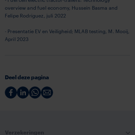
overview and fuel economy, Hussein Basma and
Felipe Rodríguez, juli 2022
- Presentatie EV en Veiligheid; MLAB testing, M. Mooij,
April 2023
Deel deze pagina
Deel
Deel
Deel
Deel
via
via
via
via
Facebook
Linkedin
Whatsapp
Email
Verzekeringen