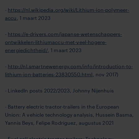
-
https://nl.wikipedia.org/wiki/Lithium-ion-polymeer-
accu
, 1 maart 2023
-
https://e-drivers.com/japanse-wetenschappers-
ontwikkelen-lithiumaccu-met-veel-hogere-
energiedichtheid/
, 1 maart 2023
-
http://nl.smartnewenergy.com/info/introduction-to-
lithium-ion-batteries-23830550.html
, nov 2017)
- LinkedIn posts 2022/2023, Johnny Nijenhuis
- Battery electric tractor-trailers in the European
Union: A vehicle technology analysis, Hussein Basma,
Yannis Beys, Felipe Rodríguez, augustus 2021
- Fuel cell electric tractor-trailers: Technology