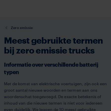
TVM
Overslaan
en
naar
de
U
Zero emissie
inhoud
bent
gaan
Meest gebruikte termen
hier:
bij zero emissie trucks
Informatie over verschillende batterij
typen
Met de komst van elektrische voertuigen, zijn ook een
groot aantal nieuwe woorden en termen aan ons
woordenschat toegevoegd. De exacte betekenis of
inhoud van die nieuwe termen is niet voor iedereen
even duidelijk. We leggen de 10 meest gebruikte