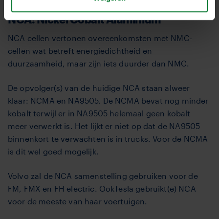
NCA: Nickel Cobalt Aluminium
NCA cellen vertonen overeenkomsten met NMC-
cellen wat betreft energiedichtheid en
duurzaamheid, maar zijn iets duurder dan NMC.
De opvolger(s) van de huidige NCA staan alweer
klaar: NCMA en NA9505. De NCMA bevat nog minder
kobalt terwijl er in NA9505 helemaal geen kobalt
meer verwerkt is. Het lijkt er niet op dat de NA9505
binnenkort te verwachten is in trucks. Voor de NCMA
is dit wel goed mogelijk.
Volvo zal de NCA samenstelling gebruiken voor de
FM, FMX en FH electric. OokTesla gebruikt(e) NCA
voor de meeste van haar voertuigen.