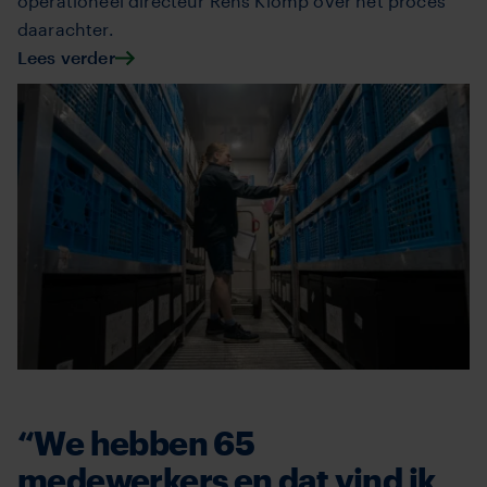
operationeel directeur Rens Klomp over het proces
daarachter.
Lees verder
“We hebben 65
medewerkers en dat vind ik