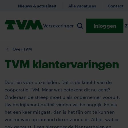
Overslaan
Nieuws & actualiteit
Alle vacatures
Contact
en
naar
Homepage,
Inloggen
Verzekeringen
Submenu Verzekeringe
Preventie
Submenu
Z
de
Zoeken
logo
inhoud
TVM
gaan
U
Over TVM
bent
TVM klantervaringen
hier:
Door én voor onze leden. Dat is de kracht van de
coöperatie TVM. Maar wat betekent dit nu echt?
Onderaan de streep moet u als ondernemer vooruit.
Uw bedrijfscontinuïteit vinden wij belangrijk. En als
het een keer misgaat, dan is het fijn om te kunnen
vertrouwen op iemand die er voor u is. Altijd, wat er
ook gebeurt. Lees hieronder de klantverhalen en