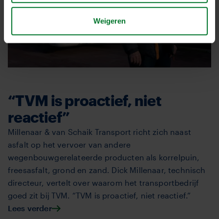
Weigeren
“TVM is proactief, niet
reactief”
Millenaar & van Schaik Transport richt zich naast
asfalt op het vervoer van andere
wegenbouwgerelateerde producten als korrelpuin,
freesasfalt, grond en zand. Dick Millenaar, technisch
directeur, vertelt over waarom het transportbedrijf
goed zit bij TVM. “TVM is proactief, niet reactief.”
Lees verder