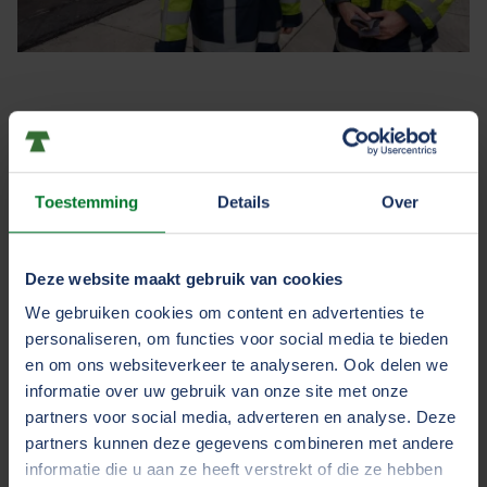
"TVM denkt actief mee"
De focus op preventie en het actief meedenken zijn
enkele redenen waarom St vd Brink goed zit bij TVM.
Toestemming
Details
Over
Robert van den Brink vertelt over het preventieplan
dat samen met TVM is uitgerold.
Meer lezen
Deze website maakt gebruik van cookies
We gebruiken cookies om content en advertenties te
personaliseren, om functies voor social media te bieden
en om ons websiteverkeer te analyseren. Ook delen we
informatie over uw gebruik van onze site met onze
partners voor social media, adverteren en analyse. Deze
partners kunnen deze gegevens combineren met andere
informatie die u aan ze heeft verstrekt of die ze hebben