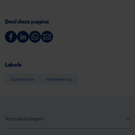
Deel deze pagina
Deel
Deel
Deel
Deel
via
via
via
via
Facebook
Linkedin
Whatsapp
Email
Labels
Coöperatie
Verzekering
Verzekeringen