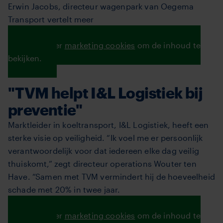
Erwin Jacobs, directeur wagenpark van Oegema
Transport vertelt meer
Lees verder
Accepteer
marketing cookies
om de inhoud te
bekijken.
"TVM helpt I&L Logistiek bij
preventie"
Marktleider in koeltransport, I&L Logistiek, heeft een
sterke visie op veiligheid. “Ik voel me er persoonlijk
verantwoordelijk voor dat iedereen elke dag veilig
thuiskomt,” zegt directeur operations Wouter ten
Have. “Samen met TVM vermindert hij de hoeveelheid
schade met 20% in twee jaar.
Lees het verhaal van I&L Logistics hier
Accepteer
marketing cookies
om de inhoud te