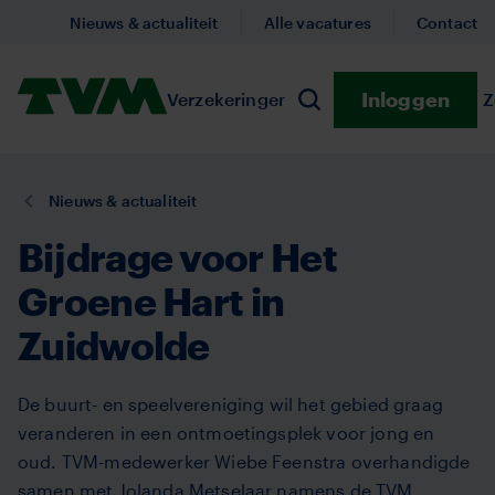
Overslaan
Nieuws & actualiteit
Alle vacatures
Contact
en
naar
Homepage,
Inloggen
Verzekeringen
Submenu Verzekeringe
Preventie
Submenu
Z
de
Zoeken
logo
inhoud
TVM
gaan
U
Nieuws & actualiteit
bent
Bijdrage voor Het
hier:
Groene Hart in
Zuidwolde
De buurt- en speelvereniging wil het gebied graag
veranderen in een ontmoetingsplek voor jong en
oud. TVM-medewerker Wiebe Feenstra overhandigde
samen met Jolanda Metselaar namens de TVM