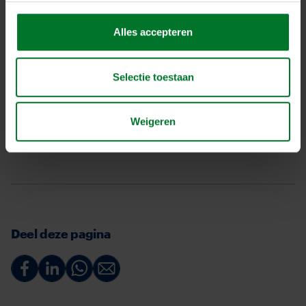
Alles accepteren
Selectie toestaan
Weigeren
Deel deze pagina
Deel
Deel
Deel
Deel
via
via
via
via