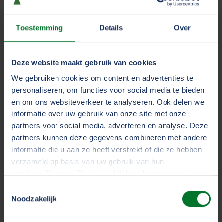
bouwwerkzaamheden achter de rug en beschikt
Biljartclub 55+ over een grote, moderne biljartzaal. De
naam van de nieuwe locatie: ’t Krythûs.
Toestemming
Details
Over
Door de beperkingen vanwege Covid-19 is de officiële
Deze website maakt gebruik van cookies
opening nog uitgesteld, wel is de onderlinge
competitie in ’t Krythûs begonnen. “Het resultaat is
We gebruiken cookies om content en advertenties te
personaliseren, om functies voor social media te bieden
werkelijk fantastisch. Mede door de bijdrage van de
en om ons websiteverkeer te analyseren. Ook delen we
TVM foundation is dit mogelijk geworden, wij zijn
informatie over uw gebruik van onze site met onze
daar dan ook erg dankbaar voor!” zegt voorzitter Jan
partners voor social media, adverteren en analyse. Deze
Groeneweg.
partners kunnen deze gegevens combineren met andere
informatie die u aan ze heeft verstrekt of die ze hebben
verzameld op basis van uw gebruik van hun
De TVM foundation
services. Door op 'Details' te klikken, kunt u meer lezen
ondersteunt
over onze cookies en uw voorkeuren wijzigen of
Toestemmingsselectie
maatschappelijke initiatieven
toestemming intrekken. Door op 'Alles accepteren' te
Noodzakelijk
klikken, gaat u akkoord met het gebruik van alle cookies
zoals omschreven in ons
cookiestatement
.