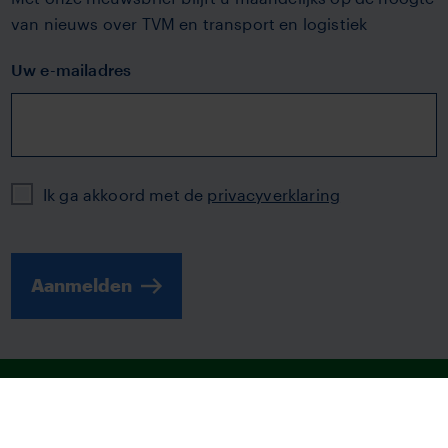
van nieuws over TVM en transport en logistiek
Uw e-mailadres
Privacy
Ik ga akkoord met de
privacyverklaring
Aanmelden
© 2026 | TVM