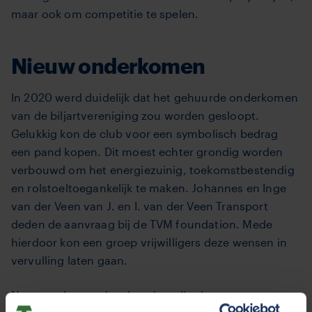
maar ook om competitie te spelen.
Nieuw onderkomen
In 2020 werd duidelijk dat het gehuurde onderkomen
van de biljartvereniging zou worden gesloopt.
Gelukkig kon de club voor een symbolisch bedrag
een pand kopen. Dit moest echter grondig worden
verbouwd om het energiezuinig, toekomstbestendig
en rolstoeltoegankelijk te maken. Johannes en Inge
van der Veen van J. en I. van der Veen Transport
deden de aanvraag bij de TVM foundation. Mede
hierdoor kon een groep vrijwilligers deze wensen in
vervulling laten gaan.
Na maanden van hard werken zijn de