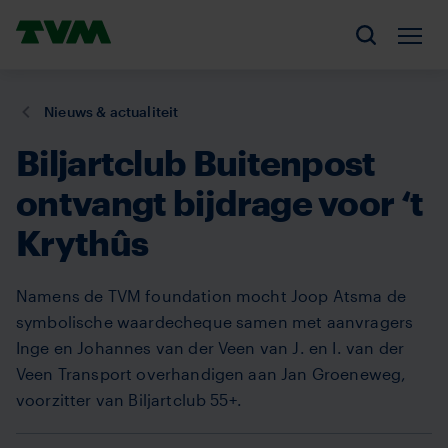
Overslaan
Homepage,
en
Men
Zoeken
logo
naar
TVM
de
U
Nieuws & actualiteit
inhoud
bent
gaan
Biljartclub Buitenpost
hier:
ontvangt bijdrage voor ‘t
Krythûs
Namens de TVM foundation mocht Joop Atsma de
symbolische waardecheque samen met aanvragers
Inge en Johannes van der Veen van J. en I. van der
Veen Transport overhandigen aan Jan Groeneweg,
voorzitter van Biljartclub 55+.