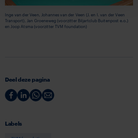
Inge van der Veen, Johannes van der Veen (J. en I. van der Veen
Transport), Jan Groeneweg (voorzitter Biljartclub Buitenpost e.o.)
en Joop Atsma (voorzitter TVM foundation)
Deel deze pagina
Deel
Deel
Deel
Deel
via
via
via
via
Facebook
Linkedin
Whatsapp
Email
Labels