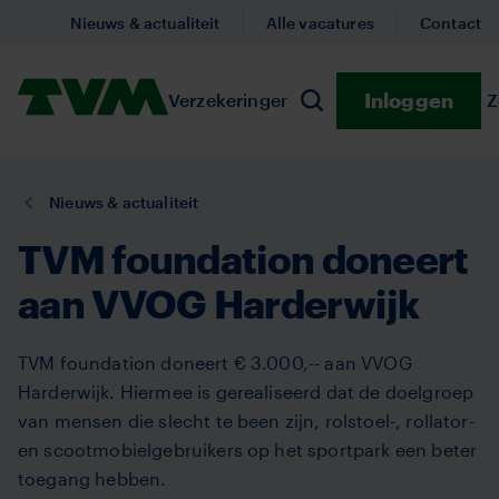
Overslaan
Nieuws & actualiteit
Alle vacatures
Contact
en
naar
Homepage,
Inloggen
Verzekeringen
Submenu Verzekeringe
Preventie
Submenu
Z
de
Zoeken
logo
inhoud
TVM
gaan
U
Nieuws & actualiteit
bent
TVM foundation doneert
hier:
aan VVOG Harderwijk
TVM foundation doneert € 3.000,-- aan VVOG
Harderwijk. Hiermee is gerealiseerd dat de doelgroep
van mensen die slecht te been zijn, rolstoel-, rollator-
en scootmobielgebruikers op het sportpark een beter
toegang hebben.