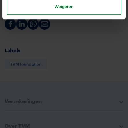
Weigeren
Deel deze pagina
Deel
Deel
Deel
Deel
via
via
via
via
Facebook
Linkedin
Whatsapp
Email
Labels
TVM foundation
Verzekeringen
Over TVM