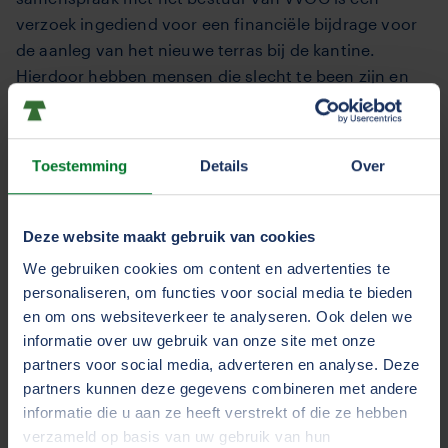
verzoek ingediend voor een financiële bijdrage voor
de aanleg van het nieuwe terras bij de kantine.
Hierdoor hebben mensen die slecht te been zijn en
rolstoel-, rollator- en scootmobielgebruikers op het
sportpark makkelijker toegang tot de kantine.
Toestemming
Details
Over
"Wij zijn ontzettend blij dat wij hiervoor
een fantastisch mooi bedrag hebben
Deze website maakt gebruik van cookies
ontvangen van 3.000 euro. Grote dank
We gebruiken cookies om content en advertenties te
aan Frank en TVM foundation!"
personaliseren, om functies voor social media te bieden
en om ons websiteverkeer te analyseren. Ook delen we
informatie over uw gebruik van onze site met onze
partners voor social media, adverteren en analyse. Deze
De TVM foundation
partners kunnen deze gegevens combineren met andere
ondersteunt
informatie die u aan ze heeft verstrekt of die ze hebben
verzameld op basis van uw gebruik van hun