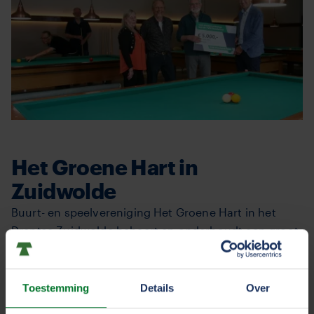
Het Groene Hart in
Zuidwolde
Buurt- en speelvereniging Het Groene Hart in het
Drentse Zuidwolde beheert en onderhoudt een groot,
groen gebied, centraal gelegen in een woonwijk met
zo’n vierhonderd gezinswoningen. De buurt- en
speelvereniging wil het gebied graag veranderen in
Toestemming
Details
Over
een ontmoetingsplek voor jong en oud. Om dit