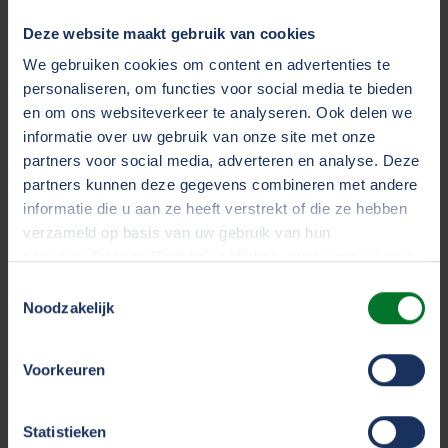
mogelijk te maken heeft de TVM foundation een
Deze website maakt gebruik van cookies
donatie toegezegd.
Lees verder
We gebruiken cookies om content en advertenties te
personaliseren, om functies voor social media te bieden
en om ons websiteverkeer te analyseren. Ook delen we
informatie over uw gebruik van onze site met onze
partners voor social media, adverteren en analyse. Deze
partners kunnen deze gegevens combineren met andere
informatie die u aan ze heeft verstrekt of die ze hebben
verzameld op basis van uw gebruik van hun
services. Door op 'Details' te klikken, kunt u meer lezen
over onze cookies en uw voorkeuren wijzigen of
Toestemmingsselectie
toestemming intrekken. Door op 'Alles accepteren' te
Noodzakelijk
klikken, gaat u akkoord met het gebruik van alle cookies
zoals omschreven in ons
cookiestatement
.
Voorkeuren
Hospice Hoogeveen
We werken samen met
33 derden
die uw gegevens
Statistieken
Mede door de gift van de TVM foundation beschikt de