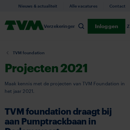
Overslaan
Nieuws & actualiteit
Alle vacatures
Contact
en
naar
Homepage,
Inloggen
Verzekeringen
Submenu Verzekeringe
Preventie
Submenu
Z
de
Zoeken
logo
inhoud
TVM
gaan
U
TVM foundation
bent
Projecten 2021
hier:
Maak kennis met de projecten van TVM Foundation in
het jaar 2021.
TVM foundation draagt bij
aan Pumptrackbaan in