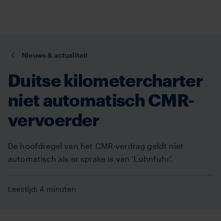
TVM
Overslaan
en
naar
de
U
Nieuws & actualiteit
inhoud
bent
gaan
Duitse kilometercharter
hier:
niet automatisch CMR-
vervoerder
De hoofdregel van het CMR-verdrag geldt niet
automatisch als er sprake is van ‘Lohnfuhr'.
Leestijd: 4 minuten