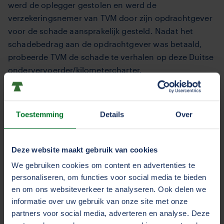
werd de oplegger gestolen en werd de
verzekeringsnemer van TVM door zijn opdrachtgever
voor de schade aansprakelijk gesteld. Nadat het
schadebedrag aan de opdrachtgever was betaald,
probeerde TVM de schade te verhalen op deze Duitse
ondervervoerder/kilometercharter.
De rechter wees echter de vordering af omdat sprake
was van Lohnfuhr. Er werd namelijk een deugdelijke
Toestemming
Details
Over
trekker met een “bekwame’’ chauffeur ingezet
waarbij achteraf op gereden kilometers werd
afgerekend. Voor het transport van de lading werd
Deze website maakt gebruik van cookies
verder niets schriftelijk overeengekomen.
We gebruiken cookies om content en advertenties te
Conclusie: naar Duits recht is Lohnfuhr geen
personaliseren, om functies voor social media te bieden
transportovereenkomst en daarmee kon de
en om ons websiteverkeer te analyseren. Ook delen we
transportschade door TVM (mede namens
informatie over uw gebruik van onze site met onze
verzekerde) niet op grond van het CMR-verdrag
partners voor social media, adverteren en analyse. Deze