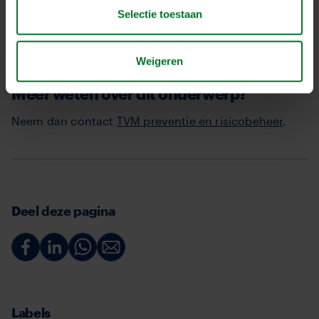
Daarmee voorkomt u dat er sprake kan zijn van
Selectie toestaan
Lohnfuhr en eventuele gevolgen voor uw schadelast
en verzekeringspremie.
Weigeren
Meer weten over dit onderwerp?
Neem dan contact
TVM preventie en risicobeheer
.
Deel deze pagina
Deel
Deel
Deel
Deel
via
via
via
via
Facebook
Linkedin
Whatsapp
Email
Labels