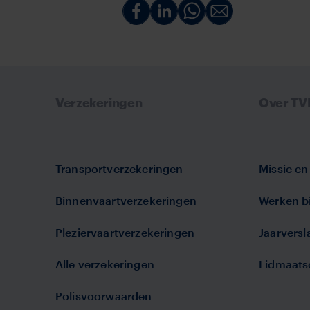
Deel
Deel
Deel
Deel
via
via
via
via
Facebook
Linkedin
Whatsapp
Email
Verzekeringen
Over T
Transportverzekeringen
Missie en 
Binnenvaartverzekeringen
Werken bi
Pleziervaartverzekeringen
Jaarvers
Alle verzekeringen
Lidmaats
Polisvoorwaarden