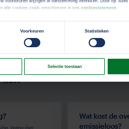
w voorkeuren wijzigen of toestemming intrekken. Door op 'Alles 
an alle cookies zoals omschreven in ons
cookiestatement
.
erden
die uw gegevens kunnen ontvangen en verwerken.
Voorkeuren
Statistieken
Selectie toestaan
rken
g?
Wat kost de ov
emissieloos?
itie, breng dan