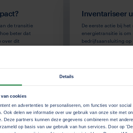
mpact?
Inventariseer 
n de transitie
De eerste actie bij h
 hoe beter dat
energietransitie is om
 over dit
bedrijfsaansluiting op 
kaart te brengen.
Details
Ondernemers
 van cookies
Hoever zijn andere onderneme
ent en advertenties te personaliseren, om functies voor social
emissie? Lees hier hun erva
. Ook delen we informatie over uw gebruik van onze site met on
het gebied van zero emissie 
e. Deze partners kunnen deze gegevens combineren met andere i
erzameld op basis van uw gebruik van hun services. Door op 'Deta
Lees hier alle interviews