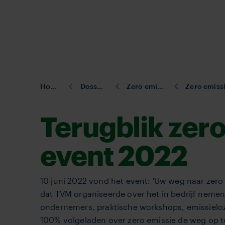
Overslaan
en
naar
de
inhoud
gaan
U
Home
Dossiers
Zero emissie
Zero emissie 
bent
hier:
Terugblik zero
event 2022
10 juni 2022 vond het event: 'Uw weg naar zero
dat TVM organiseerde over het in bedrijf neme
ondernemers, praktische workshops, emissielo
100% volgeladen over zero emissie de weg op t