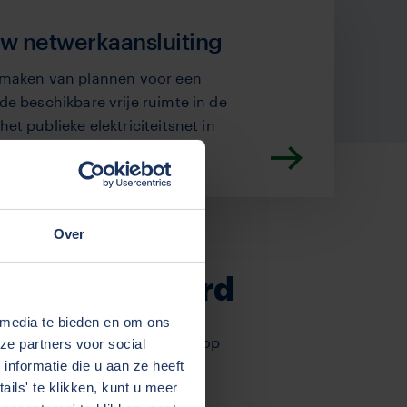
uw netwerkaansluiting
et maken van plannen voor een
 de beschikbare vrije ruimte in de
het publieke elektriciteitsnet in
Over
 aan het woord
rs in de transitie naar zero
 media te bieden en om ons
ringen over de veranderingen op
ze partners voor social
binnen hun bedrijf.
nformatie die u aan ze heeft
ils' te klikken, kunt u meer