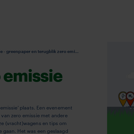
- greenpaper en terugblik zero emissie event
 emissie
 emissie' plaats. Een evenement
n van zero emissie met andere
ze (vracht)wagens en tips om
e gaan. Het was een geslaagd