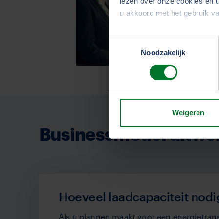
lezen over onze cookies en u
u akkoord met het gebruik v
Toestemmingsselectie
We werken samen met
33 d
Noodzakelijk
Weigeren
Businessmodel uitwe
Hoeveel laadcapaciteit nodi
Als u plannen maakt voor een energietrans