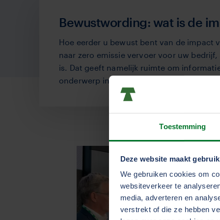
Bewustwording: wat is de i
Hoe eerder u bewust bent van de impact va
naar zero emissie vervoer voor uw bedrijf,
is. Dat geeft namelijk ruimte om informatie
onderwerp in te winnen.
Toestemming
Deze website maakt gebruik
We gebruiken cookies om cont
websiteverkeer te analyseren
media, adverteren en analys
verstrekt of die ze hebben v