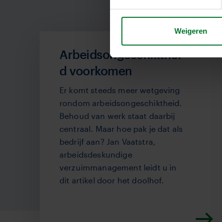
Weigeren
Arbeidsongeschikthei
d voorkomen
Er komt steeds meer wetgeving
rondom arbeidsongeschiktheid.
Behoud van werk staat daarbij
centraal. Maar hoe pak je dat als
bedrijf aan? Jan Vaatstra,
arbeidsdeskundige
verzuimmanagement leidt u in
dit artikel door het doolhof.