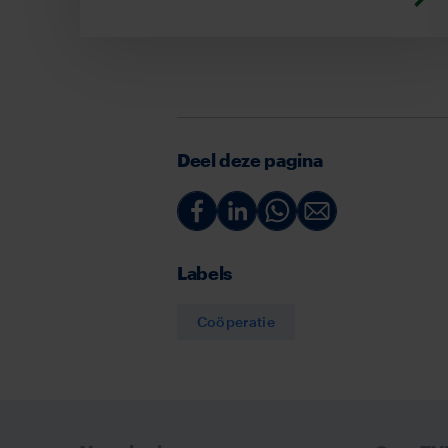
Deel deze pagina
Deel
Deel
Deel
Deel
via
via
via
via
Labels
Facebook
Linkedin
Whatsapp
Email
Coöperatie