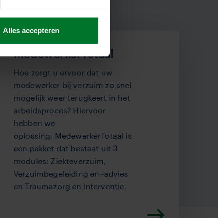
Alles accepteren
MedewerkerTotaal
Hoe zorgt u ervoor dat uw
medewerker bij verzuim zo snel
mogelijk weer terugkeert in het
arbeidsproces? Hiervoor
hebben we
oplossing.
MedewerkerTotaal
is
een pakket dat bestaat uit 3
modules: Ziekteverzuim,
Verzuimbegeleiding en -advies
en Traumazorg en Interventie.