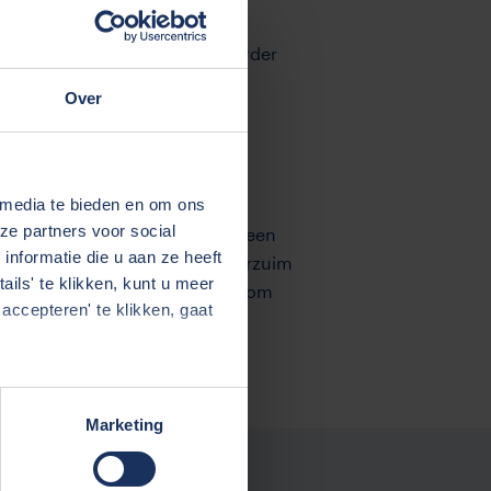
 werken altijd met gerichte
gever en werknemer direct verder
ct in beweging.
Over
 media te bieden en om ons
ze partners voor social
r én werknemer. Verzuim is geen
nformatie die u aan ze heeft
et professionals, maken we verzuim
ils' te klikken, kunt u meer
ment ondersteunt werkgevers om
accepteren' te klikken, gaat
Marketing