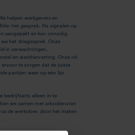
. We helpen werkgevers en
fde: het gesprek. Als signalen op
en aangepakt en kan onnodig
we het driegesprek. Onze
id in verwachtingen,
stel en werkhervatting. Onze rol
 ervoor te zorgen dat de juiste
e partijen weer op één lijn
bedrijfsarts alleen in te
werken we samen met arbodiensten
ar op de werkvloer, door het maken
.
e bedrijfsarts. Namens de