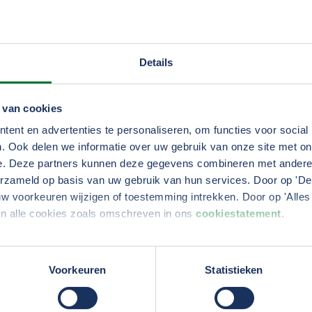
tacten met arbodiensten. We maken heldere afspraken en
o krijgen we concrete, toepasbare adviezen waarmee werk-
Op die manier is er onnodige vertraging en blijft het traje
Details
naleren
 van cookies
ent en advertenties te personaliseren, om functies voor social
. Ook delen we informatie over uw gebruik van onze site met on
raagt om een actieve houding van ons allemaal: werkgeve
e. Deze partners kunnen deze gegevens combineren met andere i
signaleren, regie te houden en gericht samen te werken m
erzameld op basis van uw gebruik van hun services. Door op 'Deta
ers zo duurzaam mogelijk inzetbaar. TVM verzuimmanage
w voorkeuren wijzigen of toestemming intrekken. Door op 'Alles 
 grip te houden op verzuim, kosten en continuïteit.
an alle cookies zoals omschreven in ons
cookiestatement
.
erden
die uw gegevens kunnen ontvangen en verwerken.
Voorkeuren
Statistieken