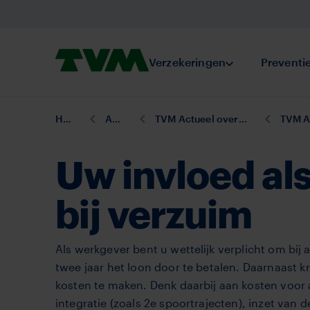
Overslaan
en
naar
Homepage,
Verzekeringen
Submenu Verze
Preventi
de
logo
inhoud
TVM
gaan
U
Home
Actueel
TVM Actueel overzichtspagina
TVM Actuee
bent
hier:
Uw invloed al
bij verzuim
Als werkgever bent u wettelijk verplicht om bi
twee jaar het loon door te betalen. Daarnaast 
kosten te maken. Denk daarbij aan kosten voor 
integratie (zoals 2e spoortrajecten), inzet van 