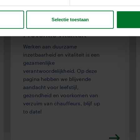
Selectie toestaan
Preventie vitaliteit
Werken aan duurzame
inzetbaarheid en vitaliteit is een
gezamenlijke
verantwoordelijkheid. Op deze
pagina hebben we blijvende
aandacht voor leefstijl,
gezondheid en voorkomen van
verzuim van chauffeurs, blijf up
to date!