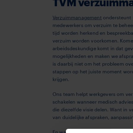
TVM verzuimm
Verzuimmanagement
ondersteunt w
medewerkers om verzuim te beheerse
tijd worden herkend en bespreekb
verzuim worden voorkomen. Komen 
arbeidsdeskundige komt in dat geva
mogelijkheden en maken we afsprak
is daarbij niet om het probleem ov
stappen op het juiste moment word
krijgen.
Ons team helpt werkgevers om verzu
schakelen wanneer medisch advies 
die diezelfde visie delen. Want in 
van duidelijke afspraken, aanpassi
En wanneer medische expertise wél