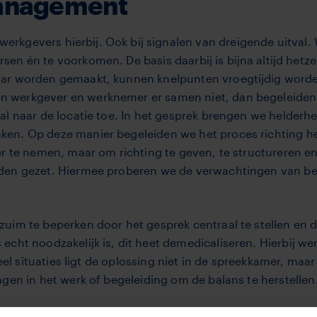
anagement
erkgevers hierbij. Ook bij signalen van dreigende uitval
n én te voorkomen. De basis daarbij is bijna altijd hetzel
aar worden gemaakt, kunnen knelpunten vroegtijdig word
werkgever en werknemer er samen niet, dan begeleiden 
l naar de locatie toe. In het gesprek brengen we helder
he
en. Op deze manier begeleiden we het proces richting her
er te nemen, maar om richting te geven, te structureren en
en gezet. Hiermee proberen we de verwachtingen van beid
im te beperken door het gesprek centraal te stellen en de 
echt noodzakelijk is, dit heet demedicaliseren. Hierbij 
veel situaties ligt de oplossing niet in de spreekkamer, ma
ngen in het werk of begeleiding om de balans te herstellen
 nodig is, zorgen we samen voor een gerichte inzet van d