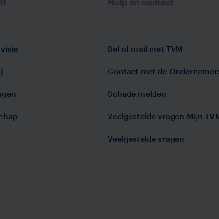
VM
Hulp en contact
visie
Bel of mail met TVM
j
Contact met de Ondernemer
lagen
Schade melden
chap
Veelgestelde vragen Mijn TV
Veelgestelde vragen