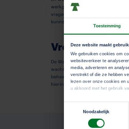
werkgever onderhouden we alle con
vragen richting de bedrijfsarts. Z
kunnen in het re-integratieproces. 
Toestemming
Vroegtijdig sig
Deze website maakt gebruik
We gebruiken cookies om cont
websiteverkeer te analyseren
De Wet verbetering poortwachter v
media, adverteren en analys
wachtproces. Door vroegtijdig te 
verstrekt of die ze hebben v
beheersbaar en blijven medewerk
lezen over onze cookies en u
hierin de juiste keuzes te maken en
u akkoord met het gebruik v
Toestemmingsselectie
We werken samen met
33 d
Noodzakelijk