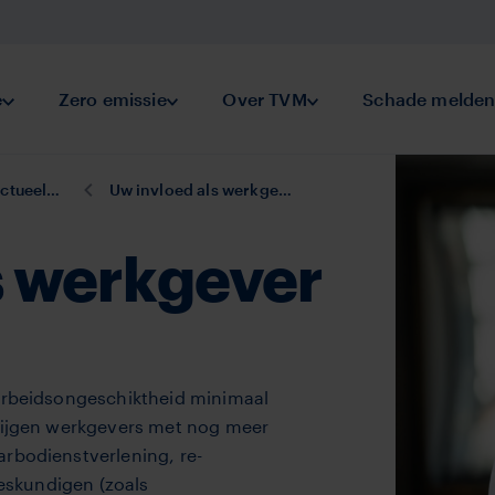
keringen
e
Submenu Preventie
Zero emissie
Submenu Zero emissie
Over TVM
Submenu Over TVM
Schade melde
l mei 2026
Uw invloed als werkgever bij verzuim
s werkgever
j arbeidsongeschiktheid minimaal
krijgen werkgevers met nog meer
arbodienstverlening, re-
deskundigen (zoals