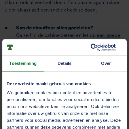
U kunt ook al veel zelf doen. Een paar vragen helpen
u om alvast zelf een snelle check te doen.
Kan de chauffeur alles goed zien?
Ga zelf in de cabine zetten en let op
een goede
zithouding
, schone ramen en spiegels en zijn er
geen belemmerende zaken (zoals
dashboardtafels, vlaggetjes, kentekenplaten of
Toestemming
Details
Over
gordijnen)
Deze website maakt gebruik van cookies
Staan de spiegels en camera's juist afgesteld?
Door regelmatig uw spiegels en camera's goed
We gebruiken cookies om content en advertenties te
af te stellen heeft u meer zicht. Zo verkleint u de
personaliseren, om functies voor social media te bieden
kans dat u betrokken raakt bij
en om ons websiteverkeer te analyseren. Ook delen we
informatie over uw gebruik van onze site met onze
manoeuvreerschades
of een ernstig ongeval
partners voor social media, adverteren en analyse. Deze
met bijvoorbeeld fietsers. Het is belangrijk dat
partners kunnen deze gegevens combineren met andere
de spiegels van de vrachtwagen goed zijn