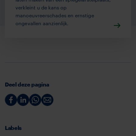
verkleint u de kans op
manoeuvreerschades en ernstige
ongevallen aanzienlijk.
Deel deze pagina
Deel
Deel
Deel
Deel
via
via
via
via
Facebook
Linkedin
Whatsapp
Email
Labels