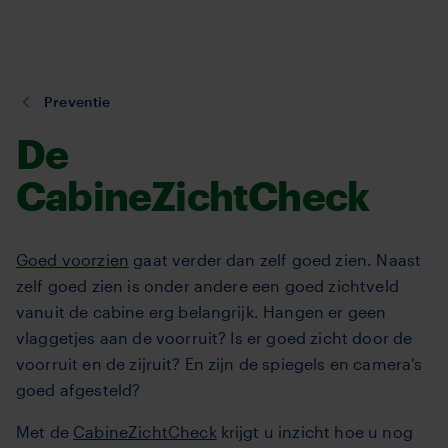
TVM
Overslaan
en
naar
de
U
Preventie
inhoud
bent
De
gaan
hier:
CabineZichtCheck
Goed voorzien
gaat verder dan zelf goed zien. Naast
zelf goed zien is onder andere een goed zichtveld
vanuit de cabine erg belangrijk. Hangen er geen
vlaggetjes aan de voorruit? Is er goed zicht door de
voorruit en de zijruit? En zijn de spiegels en camera's
goed afgesteld?
Met de
CabineZichtCheck
krijgt u inzicht hoe u nog