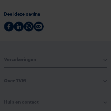
Deel deze pagina
Deel
Deel
Deel
Deel
via
via
via
via
Facebook
Linkedin
Whatsapp
Email
Verzekeringen
Over TVM
Hulp en contact