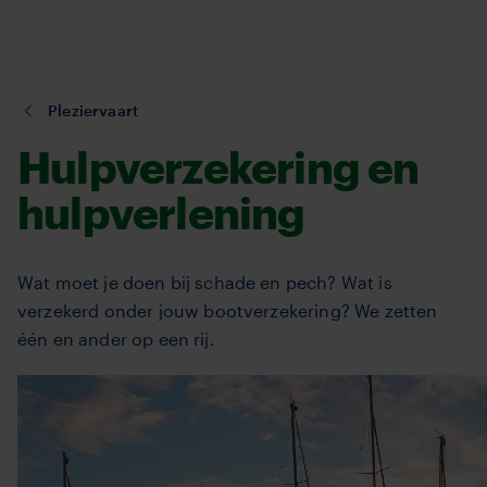
TVM
Overslaan
en
naar
de
U
Pleziervaart
inhoud
bent
Hulpverzekering en
gaan
hier:
hulpverlening
Wat moet je doen bij schade en pech? Wat is
verzekerd onder jouw bootverzekering? We zetten
één en ander op een rij.