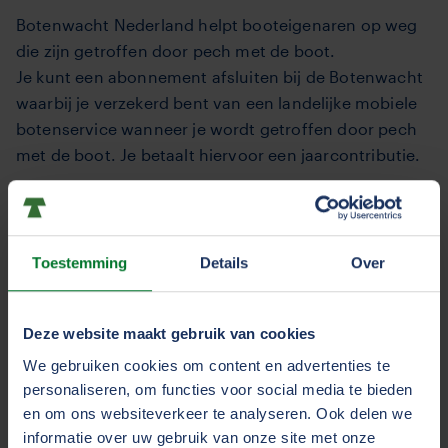
Botenwacht Nederland helpt booteigenaren op weg
die zijn getroffen door pech met de boot.
Je kunt een abonnement afsluiten bij de Botenwacht
waarbij je verzekerd bent van een landelijke mobiele
botenservice wanneer je wordt getroffen door pech
met de boot. Je betaalt hiervoor een jaarcontributie.
De kosten die de Botenwacht maakt zijn niet
verzekerd onder jouw bootverzekering.
Toestemming
Details
Over
KNRM
Deze website maakt gebruik van cookies
Ons advies is om de app van de KNRM te
We gebruiken cookies om content en advertenties te
downloaden. Deze app helpt je om het onderscheid
personaliseren, om functies voor social media te bieden
te kunnen maken tussen een noodgeval en
en om ons websiteverkeer te analyseren. Ook delen we
assistentie. Bovendien wordt via het gebruik van de
informatie over uw gebruik van onze site met onze