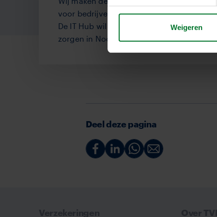
Wij maken deel uit van de IT Hub, een IT-i
voor bedrijven, studenten, onderzoekers 
De IT Hub wil voor versnelling van de digita
Weigeren
zorgen in Noord Nederland.
Deel deze pagina
Deel
Deel
Deel
Deel
via
via
via
via
Facebook
Linkedin
Whatsapp
Email
Verzekeringen
Over T