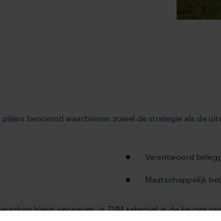
 pijlers benoemd waarbinnen zowel de strategie als de uitv
Verantwoord beleg
Maatschappelijk b
verschap hierin verweven, is TVM selectief in de keuzes 