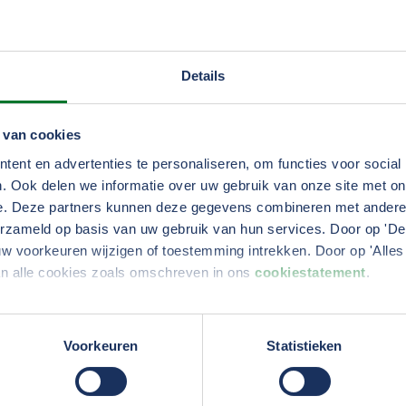
appelijke initiatieven.
jfsprocessen verankerd en waar mogelijk doorontwikkeld.
Details
, de nationale kennis- en netwerkorganisatie voor maats
 lange termijn visie, waarbij duurzaamheid belangrijk is.
 van cookies
ent en advertenties te personaliseren, om functies voor social
. Ook delen we informatie over uw gebruik van onze site met on
e. Deze partners kunnen deze gegevens combineren met andere i
erzameld op basis van uw gebruik van hun services. Door op 'Deta
w voorkeuren wijzigen of toestemming intrekken. Door op 'Alles 
an alle cookies zoals omschreven in ons
cookiestatement
.
erden
die uw gegevens kunnen ontvangen en verwerken.
Voorkeuren
Statistieken
Werken bij TV