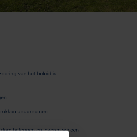
oering van het beleid is
gen
etrokken ondernemen
rondom beleggen en leveren we een