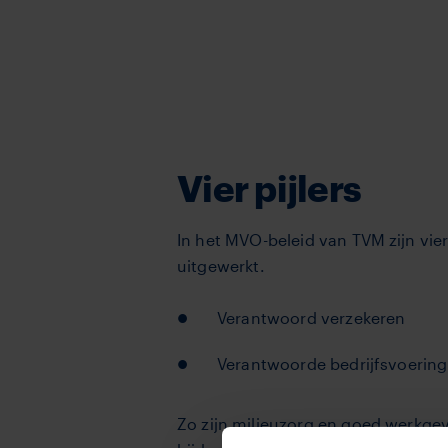
Vier pijlers
In het MVO-beleid van TVM zijn vier
uitgewerkt.
Verantwoord verzekeren
Verantwoorde bedrijfsvoering
Zo zijn milieuzorg en goed werkge