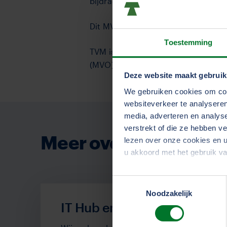
bijdrage aan verschillende maatsch
Dit MVO-beleid wordt in alle bedri
Toestemming
TVM is partner van MVO Nederland
(MVO). Als coöperatie heeft TVM een
Deze website maakt gebruik
We gebruiken cookies om cont
websiteverkeer te analyseren
media, adverteren en analys
verstrekt of die ze hebben v
Meer over TVM
lezen over onze cookies en u
u akkoord met het gebruik v
Toestemmingsselectie
We werken samen met
33 d
Noodzakelijk
IT Hub en TVM