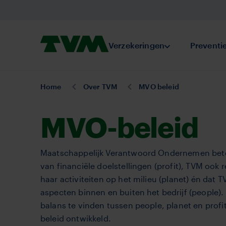
Overslaan
en
naar
Homepage,
Verzekeringen
Submenu Verze
Preventi
de
logo
inhoud
TVM
gaan
U
Home
Over TVM
MVO beleid
bent
hier:
MVO-beleid
Maatschappelijk Verantwoord Ondernemen betek
van financiële doelstellingen (profit), TVM ook
haar activiteiten op het milieu (planet) én dat
aspecten binnen en buiten het bedrijf (people).
balans te vinden tussen people, planet en pro
beleid ontwikkeld.