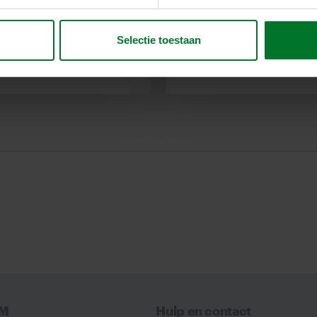
nnovatieplatform
Op zoek naar een uitd
en overheden.
organisatie? Bekijk da
le transitie
van werken bij TVM.
Selectie toestaan
VM
Hulp en contact