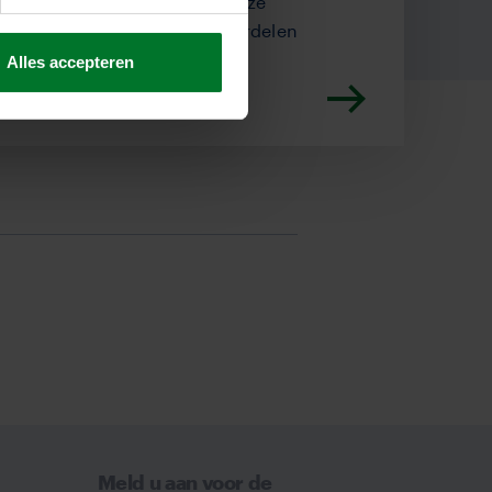
agende baan bij een ambitieuze
n hier de vacatures en de voordelen
Alles accepteren
Meld u aan voor de