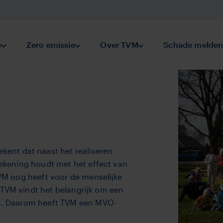
keringen
e
Submenu Preventie
Zero emissie
Submenu Zero emissie
Over TVM
Submenu Over TVM
Schade melde
ent dat naast het realiseren
 rekening houdt met het effect van
 TVM oog heeft voor de menselijke
 TVM vindt het belangrijk om een
fit. Daarom heeft TVM een MVO-