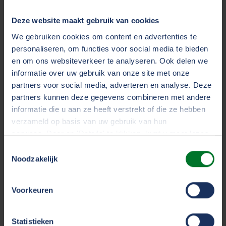
hierop is dat wij de gemaakte kosten voor
rechtsbijstand achteraf vergoeden als u wordt
Deze website maakt gebruik van cookies
vrijgesproken. Deze bepaling is ongewijzigd.
We gebruiken cookies om content en advertenties te
Toegevoegd aan de uitzondering is dat er
personaliseren, om functies voor social media te bieden
voortaan ook dekking is in geval van een
en om ons websiteverkeer te analyseren. Ook delen we
strafzaak waarbij er sprake is van dood/letsel
informatie over uw gebruik van onze site met onze
en/of doorrijden na een aanrijding.
partners voor social media, adverteren en analyse. Deze
partners kunnen deze gegevens combineren met andere
informatie die u aan ze heeft verstrekt of die ze hebben
Onderdeel Rechtsbijstand -
Hoe gaan wij om
verzameld op basis van uw gebruik van hun
met een belangenconflict
services. Door op 'Details' te klikken, kunt u meer lezen
over onze cookies en uw voorkeuren wijzigen of
Toestemmingsselectie
Er bestaat een belangenconflict als twee of meer
toestemming intrekken. Door op 'Alles accepteren' te
Noodzakelijk
partijen in hetzelfde geschil aanspraak hebben op
klikken, gaat u akkoord met het gebruik van alle cookies
rechtsbijstand door TVM rechtshulp. Hoe wij hiermee
zoals omschreven in ons
cookiestatement
.
omgaan, en wie van de twee recht heeft op
Voorkeuren
rechtsbijstand, is nu in enkele regels vastgelegd.
We werken samen met
33 derden
die uw gegevens
Statistieken