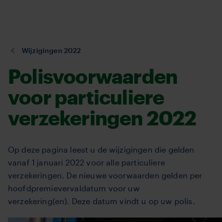
TVM
Overslaan
en
naar
de
U
Wijzigingen 2022
inhoud
bent
Polisvoorwaarden
gaan
hier:
voor particuliere
verzekeringen 2022
Op deze pagina leest u de wijzigingen die gelden
vanaf 1 januari 2022 voor alle particuliere
verzekeringen.
De nieuwe voorwaarden gelden per
hoofdpremievervaldatum voor uw
verzekering(en). Deze datum vindt u op uw polis.