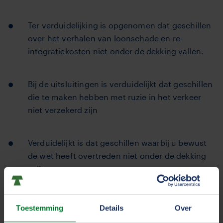
Ter verduidelijking is opgenomen dat geschillen
over het verhalen van loonschade en re-
integratiekosten niet onder de dekking vallen.
Bij de uitsluitingen is verduidelijkt dat geschillen
die te maken hebben met ruzie in het verkeer
niet verzekerd zijn
Verduidelijkt is dat geschillen waarbij u bewust
de wet heeft overtreden niet onder de dekking
vallen.
Er is geen dekking als u in een strafzaak wordt
Toestemming
Details
Over
verdacht van strafbare feiten. Een uitzondering