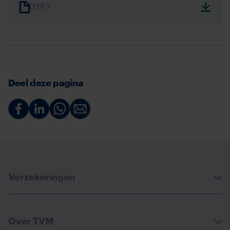
(PDF)
Deel deze pagina
Deel
Deel
Deel
Deel
via
via
via
via
Facebook
Linkedin
Whatsapp
Email
Verzekeringen
Over TVM