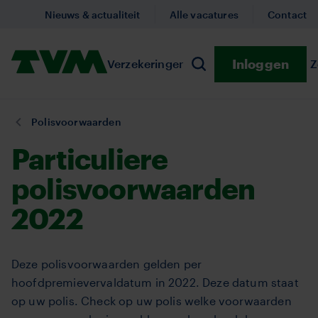
Overslaan
Nieuws & actualiteit
Alle vacatures
Contact
en
naar
Homepage,
Inloggen
Verzekeringen
Submenu Verzekeringe
Preventie
Submenu
Z
de
Zoeken
logo
inhoud
TVM
gaan
U
Polisvoorwaarden
bent
Particuliere
hier:
polisvoorwaarden
2022
Deze polisvoorwaarden gelden per
hoofdpremievervaldatum in 2022. Deze datum staat
op uw polis. Check op uw polis welke voorwaarden