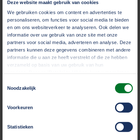
Deze website maakt gebruik van cookies
Personenautoverzekering Particulieren
We gebruiken cookies om content en advertenties te
(PDF)
PPP01012022
personaliseren, om functies voor social media te bieden
en om ons websiteverkeer te analyseren. Ook delen we
(PDF)
informatie over uw gebruik van onze site met onze
partners voor social media, adverteren en analyse. Deze
partners kunnen deze gegevens combineren met andere
Bestelautoverzekering Particulieren
informatie die u aan ze heeft verstrekt of die ze hebben
(PDF)
BVP01012022
verzameld op basis van uw gebruik van hun
services. Door op 'Details' te klikken, kunt u meer lezen
(PDF)
over onze cookies en uw voorkeuren wijzigen of
Toestemmingsselectie
toestemming intrekken. Door op 'Alles accepteren' te
Noodzakelijk
klikken, gaat u akkoord met het gebruik van alle cookies
Klassieke voertuigenverzekering
zoals omschreven in ons
cookiestatement
.
KVP01012022Klassieke voertuigenverzekering
Voorkeuren
(PDF)
KVP01012022
We werken samen met
33 derden
die uw gegevens
Statistieken
(PDF)
kunnen ontvangen en verwerken.