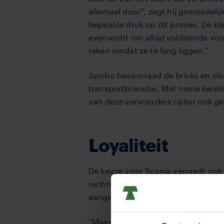
allemaal door”, zegt hij gemoe­deli
bepaalde druk op dit proces. De klant
evenwicht om altijd voldoende vo
raken omdat ze te lang liggen.”
Jumbo bevoorraad de bricks­ en cl
transport­branche. Met name kwalit
van deze vervoerders rij­den ook g
Loyaliteit
De keuze voor Scania verraadt ook ee
rechtsvoorgangers van Jumbo met Sc
aangesloten bij TVM. Het blijkt oo
“Maar we blijven een handels­ bedri