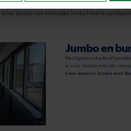
uw in het bestaan van Koninklijke Jumbo Food Group bego
Jumbo en bu
De digitale schade-afhandel
is voor Jumbo met zijn omva
Lees waarom Jumbo voor Bu