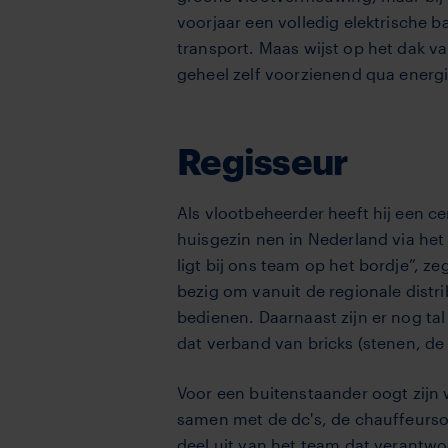
voorjaar een volledig elektri­sche
transport. Maas wijst op het dak v
geheel zelf­ voorzienend qua energi
Regisseur
Als vlootbeheerder heeft hij een ce
huisgezin­ nen in Nederland via he
ligt bij ons team op het bordje”,
bezig om vanuit de regionale distri
bedienen. Daarnaast zijn er nog ta
dat verband van bricks (stenen, de
Voor een buitenstaander oogt zijn 
samen met de dc's, de chauffeurso
deel uit van het team dat verantwoo