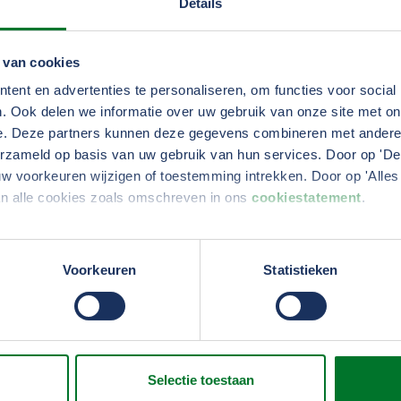
Details
of ownership’. We hebben een goede relatie met Scania, va
ijn aangegaan met DAF en VDL voor de elektrificatie.”
 van cookies
ent en advertenties te personaliseren, om functies voor social
e
. Ook delen we informatie over uw gebruik van onze site met on
e. Deze partners kunnen deze gegevens combineren met andere i
erzameld op basis van uw gebruik van hun services. Door op 'Deta
tie kan en zal gebeuren is nog wel een heikel vraag­ stuk, e
w voorkeuren wijzigen of toestemming intrekken. Door op 'Alles 
 2025 in veel binnensteden milieuzones met nul uitstoot
an alle cookies zoals omschreven in ons
cookiestatement
.
ur wordt diesel helemaal uitgefaseerd.
r­reinen bezig en geeft een extra dyna­miek aan ons werk”, a
erden
die uw gegevens kunnen ontvangen en verwerken.
Voorkeuren
Statistieken
n kop koffie gevuld. Maar de elektrische trucks, waarvan de
durig worden opgeladen. Onze vracht­wagens moeten niet 
infrastructuur en uiteraard aan de beschikbaarheid van ele
Selectie toestaan
e nu binnen Jumbo aan het smeden, daar ligt echt de focu