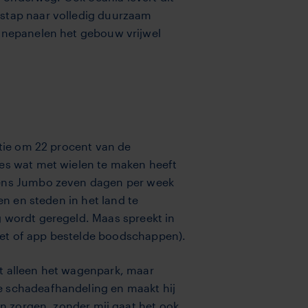
rstap naar volledig duurzaam
onnepanelen het gebouw vrijwel
atie om 22 procent van de
les wat met wielen te maken heeft
amens Jumbo zeven dagen per week
en en steden in het land te
g wordt geregeld. Maas spreekt in
rnet of app bestelde boodschappen).
et alleen het wagenpark, maar
 schade­afhandeling en maakt hij
en zorgen, zonder mij gaat het ook