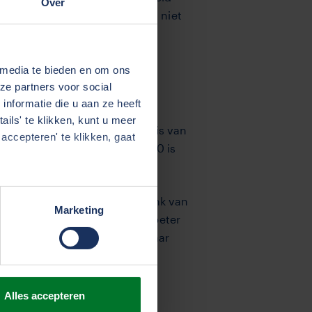
Over
nzelfsprekend, maar dat neemt niet
 media te bieden en om ons
ze partners voor social
nformatie die u aan ze heeft
ils' te klikken, kunt u meer
rkent hij. Zo gelden er op basis van
accepteren' te klikken, gaat
 van vrachtwagens. Vanaf 2030 is
ldus Maas. “Kijk, een dieseltank van
Marketing
 batterijen overigens steeds beter
alleen worden volgeladen, maar
ktrische vrachtwagens. “De
Alles accepteren
s op.”