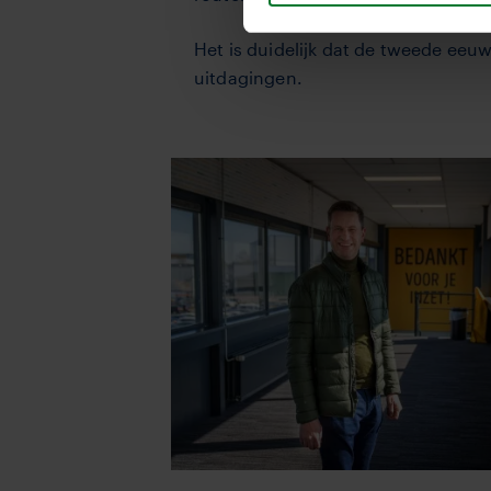
Het is duidelijk dat de tweede ee
uitdagingen.