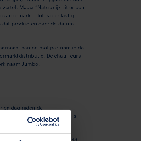
vertelt Maas: “Natuurlijk zit er een
 de supermarkt. Het is een lastig
n dat producten over de datum
daarnaast samen met partners in de
ermarktdistributie. De chauffeurs
merk­ naam Jumbo.
ar en dag rijden de
ls Jumbo trou­wens al 41 jaar is
at bij vracht­auto’s bijvoorbeeld