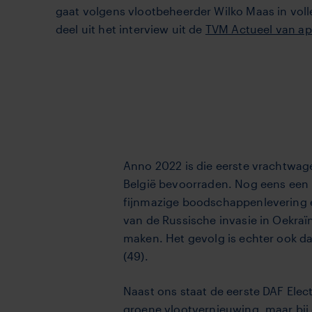
gaat volgens vlootbeheerder Wilko Maas in voll
deel uit het interview uit de
TVM Actueel van ap
Anno 2022 is die eerste vrachtwage
België bevoorraden. Nog eens een
fijnmazige bood­schappenlevering en
van de Russische invasie in Oekraïn
maken. Het gevolg is echter ook da
(49).
Naast ons staat de eerste DAF Ele
groene vlootvernieuwing, maar bij d