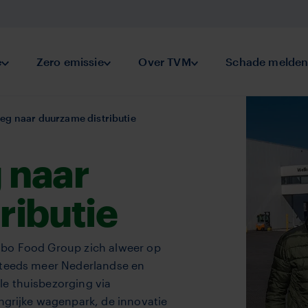
keringen
e
Submenu Preventie
Zero emissie
Submenu Zero emissie
Over TVM
Submenu Over TVM
Schade melde
g naar duurzame distributie
 naar
ributie
mbo Food Group zich alweer op
steeds meer Nederlandse en
e thuisbezorging via
angrijke wagenpark, de innovatie