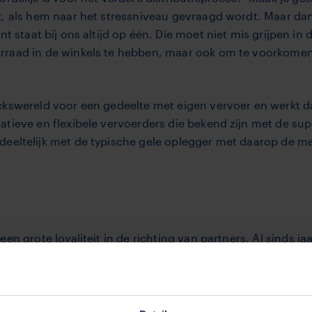
jk, als hem naar het stressniveau gevraagd wordt. Maar dan 
 staat bij ons altijd op één. Die moet niet mis­ grijpen in
orraad in de winkels te hebben, maar ook om te voorkome
ickswereld voor een gedeelte met eigen vervoer en werkt 
atieve en flexibele vervoerders die bekend zijn met de sup
edeeltelijk met de typische gele oplegger met daarop de 
n grote loyaliteit in de richting van partners. Al sinds ja
ania, dat de status van preferred supplier heeft. Net zoa
k uit het bedrijfsmotto: ‘Samen, Ondernemen en Winnen’.
jf, hè”, voegt de vlootbeheerder er meteen aan toe. “Het ga