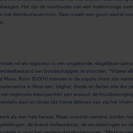
 bakwagen. Het zijn de voorboden van een toekomstige ove
an het distributiecentrum. Daar maakt een groot aantal z
e.
ntrale rol als regisseur in een ongekende, dagelijkse oper
t winkelbe­stand van boodschappen te voorzien. “Vrijwel al
 zegt Maas. Ruim 10.000 mensen in de supply chain zijn n
butiecentra in Woer­den, Veghel, Breda en Beilen alle dor­ p
l van regionale steunpunten van waaruit de thuisbe­zorgin
 winkels dus) en clicks (de home delivery van via het inte
werk als een hels karwei. Maas over­ziet namens Jumbo ni
pleidingen, de brand­ stofaankoop, de verzekeringen en de
rdelijk is voor het verdere distributieproces. “Maak je ge