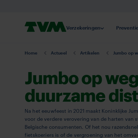
Overslaan
en
naar
Homepage,
Verzekeringen
Submenu Verze
Preventi
de
logo
inhoud
TVM
gaan
U
Home
Actueel
Artikelen
Jumbo op we
bent
hier:
Jumbo op weg
duurzame dist
Na het eeuwfeest in 2021 maakt Koninklijke Ju
voor de verdere verovering van de harten van 
Belgische consumenten. Of het nou razendsnell
fietskoeriers is of de vergroening van het omv