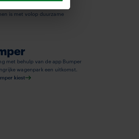
nnen is met volop duurzame
mper
ing met behulp van de app Bumper
ngrijke wagenpark een uitkomst.
mper kiest