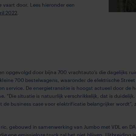
e vaart door. Lees hieronder een
ril 2022
.
n opgevolgd door bijna 700 vrachtauto’s die dagelijks ru
 kleine 700 bestelwagens, waaronder de elektrische Street
 ­service. De energietransitie is hoogst actu­eel door de 
e. “Die situatie is natuurlijk verschrikkelijk, dat is duidel
t de business case voor elektrificatie belangrijker wordt”
ctric, gebouwd in samenwer­king van Jumbo met VDL en DAF
ie ene emissieloze truck zal het niet blijven. Uitbreiding 