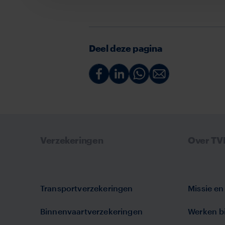
Deel deze pagina
Deel
Deel
Deel
Deel
via
via
via
via
Facebook
Linkedin
Whatsapp
Email
Verzekeringen
Over T
Transportverzekeringen
Missie en 
Binnenvaartverzekeringen
Werken bi