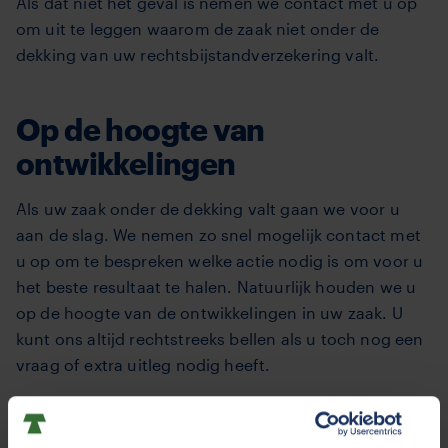
Als dat niet het geval is nemen we contact met u op
om uit te leggen waarom de zaak niet onder de
dekking van uw rechtsbijstandverzekering valt.
Op de hoogte van
ontwikkelingen
Als uw zaak onder de dekking valt gaan we voor u
aan de slag. We nemen zo snel mogelijk contact met
u op om te bespreken welke actie nodig is om voor u
het beste resultaat te halen. Natuurlijk houden we u
op de hoogte van de ontwikkelingen in uw zaak. U
kunt ons altijd rechtstreeks bellen als u toch nog een
vraag of extra uitleg nodig heeft.
Als uw zaak is afgerond en het dossier kan worden
gesloten, dan krijgt u daarvan bericht van ons.