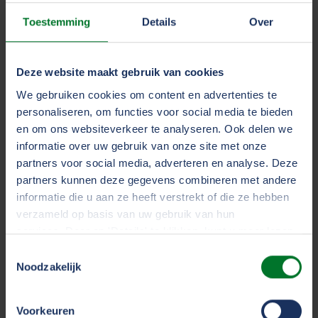
Toestemming
Details
Over
Melden kan telefonisch, maar ook per mail.
Deze website maakt gebruik van cookies
Rechtsbijstand bedrijf (inclusief scheepvaart)
We gebruiken cookies om content en advertenties te
(0528) 29 24 16
personaliseren, om functies voor social media te bieden
en om ons websiteverkeer te analyseren. Ook delen we
rechtsbijstandbedrijf@tvm.nl
informatie over uw gebruik van onze site met onze
partners voor social media, adverteren en analyse. Deze
partners kunnen deze gegevens combineren met andere
Rechtsbijstand verkeer
informatie die u aan ze heeft verstrekt of die ze hebben
verzameld op basis van uw gebruik van hun
(0592) 29 27 00
services. Door op 'Details' te klikken, kunt u meer lezen
over onze cookies en uw voorkeuren wijzigen of
Toestemmingsselectie
smd@tvm.nl
toestemming intrekken. Door op 'Alles accepteren' te
Noodzakelijk
klikken, gaat u akkoord met het gebruik van alle cookies
zoals omschreven in ons
cookiestatement
.
Voorkeuren
Stuur direct de belangrijkste documenten mee, dan