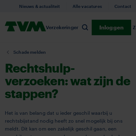
Overslaan
Nieuws & actualiteit
Alle vacatures
Contact
en
naar
Homepage,
Inloggen
Verzekeringen
Submenu Verzekeringe
Preventie
Submenu
Z
de
Zoeken
logo
inhoud
TVM
gaan
U
Schade melden
bent
Rechtshulp­
hier:
verzoeken: wat zijn de
stappen?
Het is van belang dat u ieder geschil waarbij u
rechtsbijstand nodig heeft zo snel mogelijk bij ons
meldt. Dit kan om een zakelijk geschil gaan, een