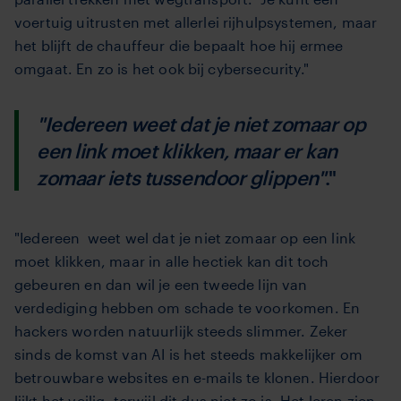
voertuig uitrusten met allerlei rijhulpsystemen, maar
het blijft de chauffeur die bepaalt hoe hij ermee
omgaat. En zo is het ook bij cybersecurity."
"Iedereen weet dat je niet zomaar op
een link moet klikken, maar er kan
zomaar iets tussendoor glippen"
."
"Iedereen
weet wel dat je niet zomaar op een link
moet klikken, maar in alle hectiek kan
dit toch
gebeuren en dan wil je een tweede lijn van
verdediging hebben om schade te voorkomen.
En
hackers worden natuurlijk steeds slimmer. Zeker
sinds de komst van AI is het steeds makkelijker om
betrouwbare websites en e-mails te klonen. Hierdoor
lijkt het veilig, terwijl dit dus niet zo is. Het leren zien