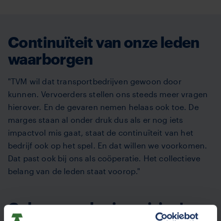
Continuïteit van onze leden
waarborgen
"TVM wil dat transportbedrijven gewoon door
kunnen. Vervoerders stellen ons steeds meer vragen
hierover. En de gevaren nemen helaas ook toe. De
marges staan al onder druk dus als er nog iets
impactvol mis gaat, staat de continuïteit van het
bedrijf ook op het spel. En dat willen we voorkomen.
Dat past ook bij ons als coöperatie. Het collectieve
belang van de leden staat voorop."
Cyberverzekering: risico's