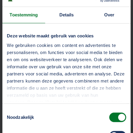
beperken en oplossen
Toestemming
Details
Over
Johan: "Om onze leden ook op dit vlak te kunnen
helpen ontwikkelden we een
Cyberverzekering
. Hierin
doen we een 0-meting waarmee
Deze website maakt gebruik van cookies
transportondernemers kunnen zien hoe zij risico’s
We gebruiken cookies om content en advertenties te
kunnen beperken en oplossen. Dit doen we met een
personaliseren, om functies voor social media te bieden
externe partij. De juiste expertise vraagt namelijk om
en om ons websiteverkeer te analyseren. Ook delen we
veel verschillende disciplines en het is lastig om dat
informatie over uw gebruik van onze site met onze
allemaal zelf in huis te hebben."
partners voor social media, adverteren en analyse. Deze
partners kunnen deze gegevens combineren met andere
Met de cyberverzekering hebben
informatie die u aan ze heeft verstrekt of die ze hebben
transportondernemers een dekking voor de kosten
verzameld op basis van uw gebruik van hun
die zij zelf hebben, maar ook die door bijvoorbeeld
services. Door op 'Details' te klikken, kunt u meer lezen
een datalek. Daarnaast kunnen ze gebruikmaken van
over onze cookies en uw voorkeuren wijzigen of
Toestemmingsselectie
veiligheidsscans en crisismanagement
toestemming intrekken. Door op 'Alles accepteren' te
Noodzakelijk
ondersteuning.
Cybersecurity
is bij TVM inmiddels
klikken, gaat u akkoord met het gebruik van alle cookies
een vast onderdeel van de verzekeringsadvisering.
zoals omschreven in ons
cookiestatement
.