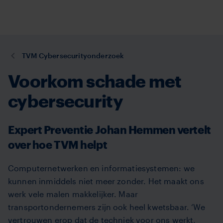
TVM
Overslaan
en
naar
de
U
TVM Cybersecurityonderzoek
inhoud
bent
gaan
Voorkom schade met
hier:
cybersecurity
Expert Preventie Johan Hemmen vertelt
over hoe TVM helpt
Computernetwerken en informatiesystemen: we
kunnen inmiddels niet meer zonder. Het maakt ons
werk vele malen makkelijker. Maar
transportondernemers zijn ook heel kwetsbaar. ‘We
vertrouwen erop dat de techniek voor ons werkt,