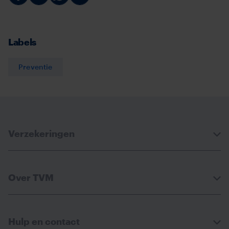
Deel
Deel
Deel
Deel
via
via
via
via
Facebook
Linkedin
Whatsapp
Email
Labels
Preventie
Verzekeringen
Over TVM
Hulp en contact