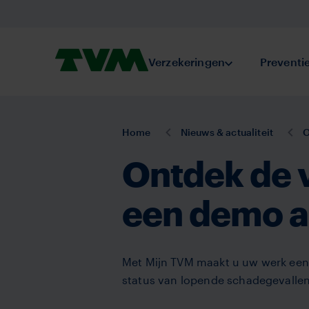
Overslaan
en
naar
Homepage,
Verzekeringen
Submenu Verze
Preventi
de
logo
inhoud
TVM
gaan
U
Home
Nieuws & actualiteit
O
bent
Ontdek de 
hier:
een demo 
Met Mijn TVM maakt u uw werk eenvou
status van lopende schadegevallen