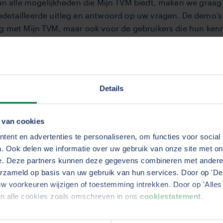
van alle mogelijkheden die Mijn TVM biedt, maken we graag
detailleerde uitleg en antwoord op uw vragen. De demo’s z
g met Mijn TVM, maar ook voor de gebruikers die hun kenn
gepast aan uw behoeften
Details
digitale demo of een demo op locatie, beide is mogelijk. 
onaliteiten uit te leggen, maar ik heb ook hele goede erva
 van cookies
rsoonlijk.”. De demo wordt ingepland op basis van uw beho
ent en advertenties te personaliseren, om functies voor social
. Ook delen we informatie over uw gebruik van onze site met on
kheden van Mijn TVM of wilt u een demo inplannen? Neem 
e. Deze partners kunnen deze gegevens combineren met andere i
erzameld op basis van uw gebruik van hun services. Door op 'Deta
w voorkeuren wijzigen of toestemming intrekken. Door op 'Alles 
an alle cookies zoals omschreven in ons
cookiestatement
.