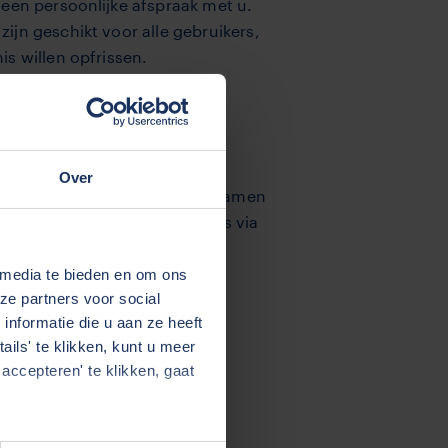
 een persoonlijke afspraak met u.
ijn geschikt voor alle gebruikers,
is willen opfrissen.
Over
“Soms werkt het beter als we samen
ringen met online presentaties via
eften.
 media te bieden en om ons
ze partners voor social
dan contact met ons op, dan
nformatie die u aan ze heeft
ils' te klikken, kunt u meer
accepteren' te klikken, gaat