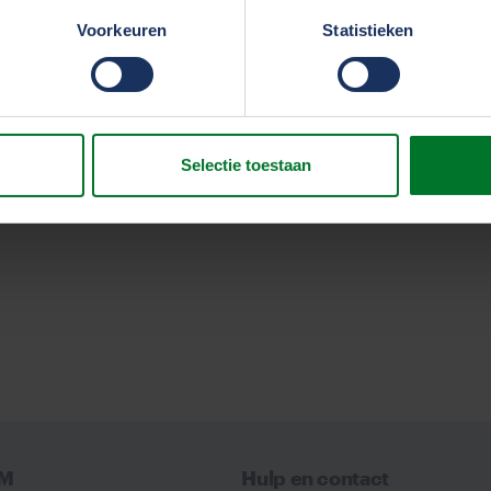
erden
die uw gegevens kunnen ontvangen en verwerken.
Voorkeuren
Statistieken
Selectie toestaan
VM
Hulp en contact