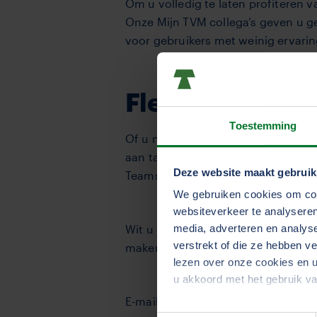
Om u volledig te laten profiteren 
Onze Mijn TVM collega’s geven u ge
voor gebruikers met weinig ervarin
Flexibel en aan
Toestemming
Of u nu de voorkeur geeft aan een 
aan tafel zitten om bepaalde functi
Deze website maakt gebruik
Teams. Digitaal is voor ons ook pe
We gebruiken cookies om cont
websiteverkeer te analyseren
Wit u meer weten over de mogelij
media, adverteren en analys
verstrekt of die ze hebben v
maken we snel een afspraak.
lezen over onze cookies en u
u akkoord met het gebruik v
E-mail:
online@tvm.nl