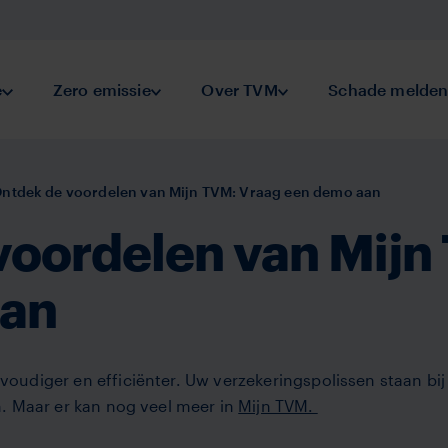
keringen
e
Submenu Preventie
Zero emissie
Submenu Zero emissie
Over TVM
Submenu Over TVM
Schade melde
ntdek de voordelen van Mijn TVM: Vraag een demo aan
voordelen van Mijn
aan
diger en efficiënter. Uw verzekeringspolissen staan bij e
. Maar er kan nog veel meer in
Mijn TVM.