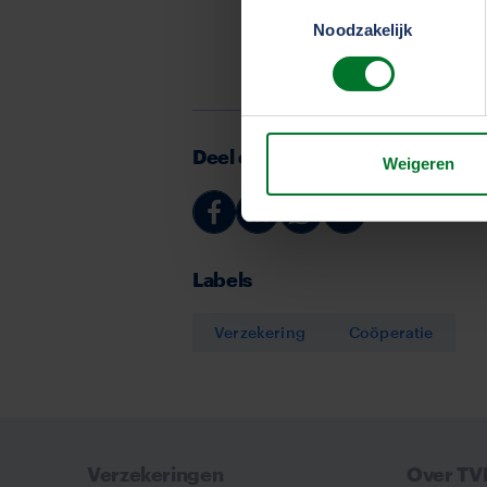
Toestemmingsselectie
We werken samen met
33 d
Noodzakelijk
Deel deze pagina
Weigeren
Deel
Deel
Deel
Deel
via
via
via
via
Labels
Facebook
Linkedin
Whatsapp
Email
Verzekering
Coöperatie
Verzekeringen
Over T