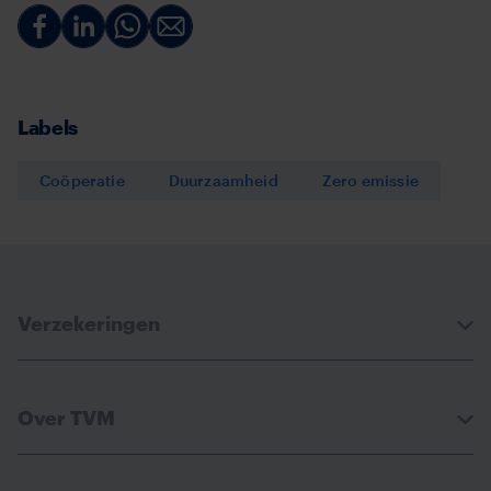
Deel
Deel
Deel
Deel
via
via
via
via
Facebook
Linkedin
Whatsapp
Email
Labels
Coöperatie
Duurzaamheid
Zero emissie
Verzekeringen
Over TVM