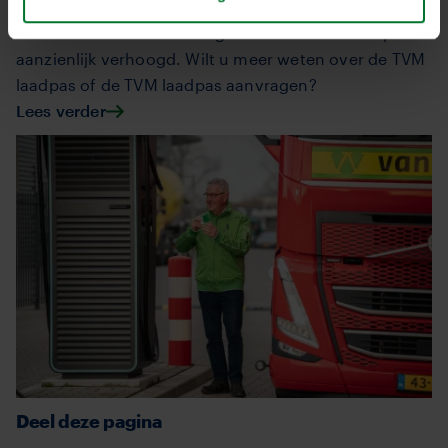
vrachtwagens kunnen opladen. Bereikbaarheid en
beschikbaarheid van energie wordt met de laadpas
aanzienlijk verhoogd.
Wilt u meer weten over de TVM
laadpas of de TVM
laadpas aanvragen?
Lees verder
Deel deze pagina