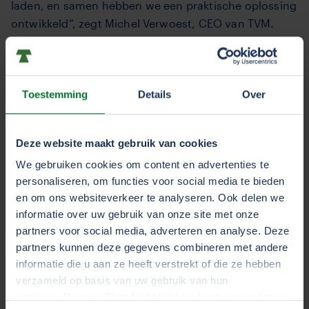
laden, en samen hebben we een praktische oplossing
ontwikkeld”, zegt Michel Verwoest, CEO van TVM.
“Door deze slimme samenwerking creëren we een
win-winsituatie voor ondernemers. Zo versnellen we
de elektrificatie en maken we verduurzaming
Toestemming
Details
Over
haalbaar. Dat is de kracht van een coöperatie.”
Slim en toekomstgericht
Deze website maakt gebruik van cookies
De TVM laadpas werkt hetzelfde als andere
We gebruiken cookies om content en advertenties te
laadpassen. Met de pas krijgen transporteurs
personaliseren, om functies voor social media te bieden
toegang tot alle publieke laadpunten in het netwerk,
en om ons websiteverkeer te analyseren. Ook delen we
waaraan de laadpunten van andere TVM-leden
informatie over uw gebruik van onze site met onze
worden toegevoegd.
partners voor social media, adverteren en analyse. Deze
partners kunnen deze gegevens combineren met andere
Ondernemers met een TVM laadpas hebben via een
informatie die u aan ze heeft verstrekt of die ze hebben
online dashboard en bijbehorende app realtime
verzameld op basis van uw gebruik van hun
inzicht in: welke laadcapaciteit beschikbaar is, welke
services. Door op 'Details' te klikken, kunt u meer lezen
kosten daarbij horen, waar en wanneer ze hebben