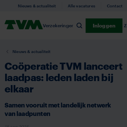
Overslaan
Nieuws & actualiteit
Alle vacatures
Contact
en
naar
Homepage,
Inloggen
Verzekeringen
Submenu Verzekeringe
Preventie
Submenu
Z
de
Zoeken
logo
inhoud
TVM
gaan
U
Nieuws & actualiteit
bent
Coöperatie TVM lanceert
hier:
laadpas: leden laden bij
elkaar
Samen vooruit met landelijk netwerk
van laadpunten
18 sep 2025