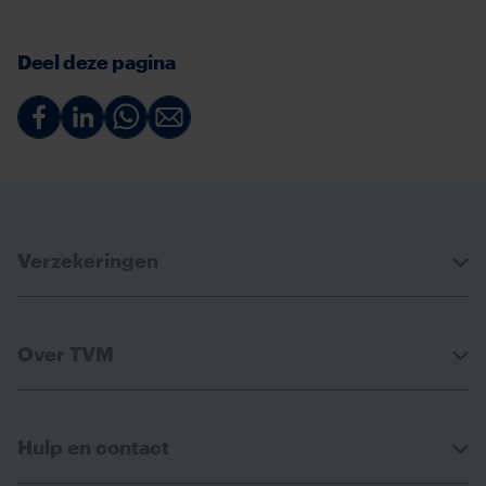
Deel deze pagina
Deel
Deel
Deel
Deel
via
via
via
via
Facebook
Linkedin
Whatsapp
Email
Verzekeringen
Over TVM
Hulp en contact