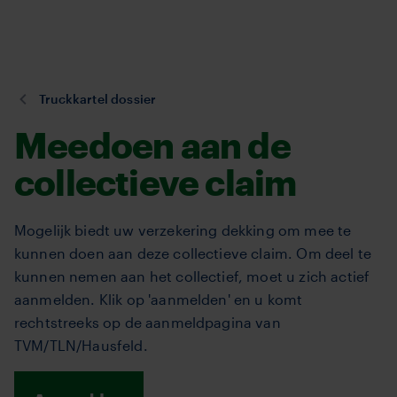
TVM
Overslaan
en
naar
de
U
Truckkartel dossier
inhoud
bent
gaan
Meedoen aan de
hier:
collectieve claim
Mogelijk biedt uw verzekering dekking om mee te
kunnen doen aan deze collectieve claim. Om deel te
kunnen nemen aan het collectief, moet u zich actief
aanmelden. Klik op 'aanmelden' en u komt
rechtstreeks op de aanmeldpagina van
TVM/TLN/Hausfeld.