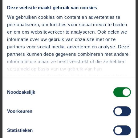
deze samenwerking kunnen we onze leden een
Deze website maakt gebruik van cookies
Europees perspectief bieden. Samen met
We gebruiken cookies om content en advertenties te
onderzoeksbureau Panteia hebben we een
personaliseren, om functies voor social media te bieden
greenpaper gemaakt met veel kennis en verdieping
en om ons websiteverkeer te analyseren. Ook delen we
over de belangrijkste ontwikkelingen in de sector in
informatie over uw gebruik van onze site met onze
partners voor social media, adverteren en analyse. Deze
Europa.
partners kunnen deze gegevens combineren met andere
Lees de greenpaper hier
informatie die u aan ze heeft verstrekt of die ze hebben
verzameld op basis van uw gebruik van hun
services. Door op 'Details' te klikken, kunt u meer lezen
over onze cookies en uw voorkeuren wijzigen of
Toestemmingsselectie
toestemming intrekken. Door op 'Alles accepteren' te
Noodzakelijk
klikken, gaat u akkoord met het gebruik van alle cookies
zoals omschreven in ons
cookiestatement
.
Voorkeuren
We werken samen met
33 derden
die uw gegevens
Statistieken
kunnen ontvangen en verwerken.