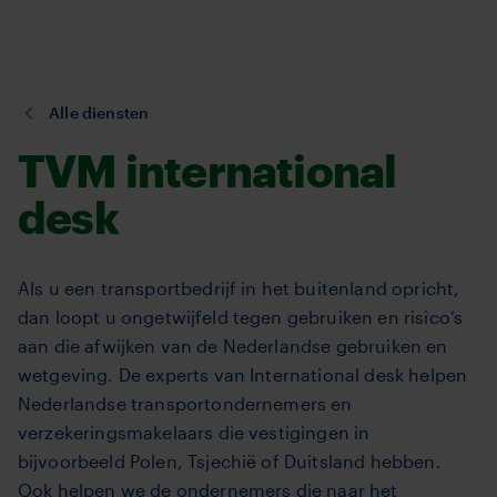
TVM
Overslaan
en
naar
de
U
Alle diensten
inhoud
bent
TVM international
gaan
hier:
desk
Als u een transportbedrijf in het buitenland opricht,
dan loopt u ongetwijfeld tegen gebruiken en risico’s
aan die afwijken van de Nederlandse gebruiken en
wetgeving. De experts van International desk helpen
Nederlandse transportondernemers en
verzekeringsmakelaars die vestigingen in
bijvoorbeeld Polen, Tsjechië of Duitsland hebben.
Ook helpen we de ondernemers die naar het