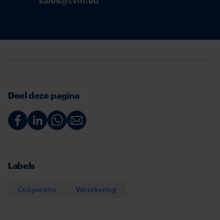
Deel deze pagina
Deel
Deel
Deel
Deel
via
via
via
via
Facebook
Linkedin
Whatsapp
Email
Labels
Coöperatie
Verzekering