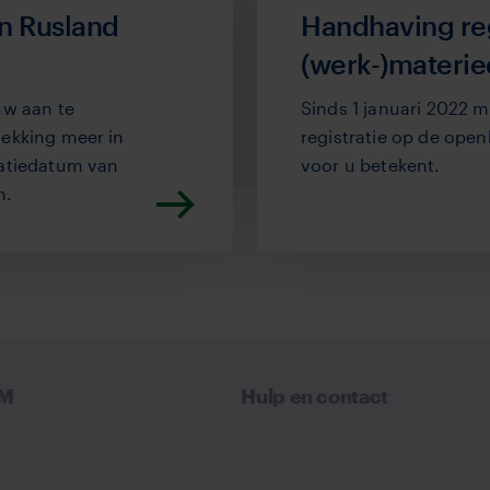
in Rusland
Handhaving reg
(werk-)materie
uw aan te
Sinds 1 januari 2022 
dekking meer in
registratie op de ope
gatiedatum van
voor u betekent.
n.
VM
Hulp en contact