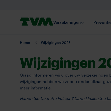
Overslaan
en
naar
Homepage,
Verzekeringen
Submenu Verze
Preventi
de
logo
inhoud
TVM
gaan
U
Home
Wijzigingen 2023
bent
hier:
Wijzigingen 
Graag informeren wij u over uw verzekeringen b
wijzigingen hebben we voor u onder elkaar geze
meer informatie.
Haben Sie Deutche Policen?
Dann klicken Sie bit