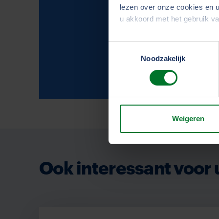
lezen over onze cookies en u
u akkoord met het gebruik v
Toestemmingsselectie
We werken samen met
33 d
Noodzakelijk
Weigeren
Ook interessant voor 