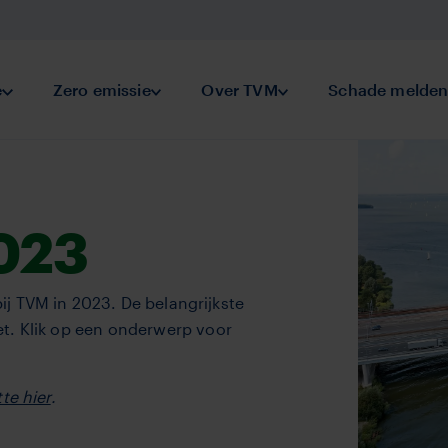
keringen
e
Submenu Preventie
Zero emissie
Submenu Zero emissie
Over TVM
Submenu Over TVM
Schade melde
2023
ij TVM in 2023. De belangrijkste
t. Klik op een onderwerp voor
te hier
.