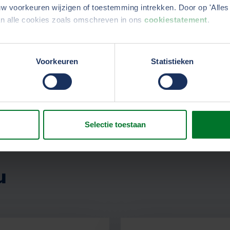
w voorkeuren wijzigen of toestemming intrekken. Door op 'Alles 
an alle cookies zoals omschreven in ons
cookiestatement
.
erden
die uw gegevens kunnen ontvangen en verwerken.
Voorkeuren
Statistieken
Selectie toestaan
u