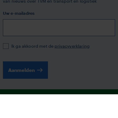
van nieuws over TVM en transport en logistiek
Uw e-mailadres
Privacy
Ik ga akkoord met de
privacyverklaring
Aanmelden
© 2026 | TVM
Disclaimer