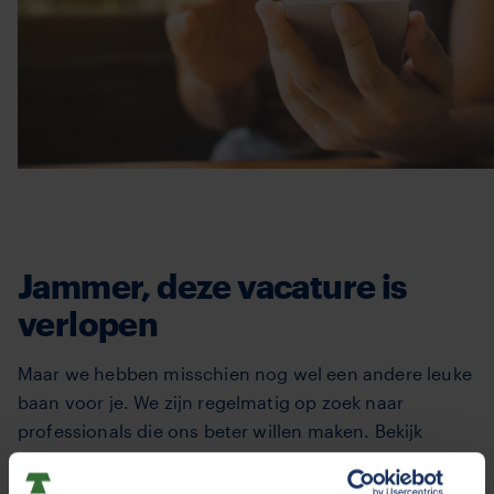
Jammer, deze vacature is
verlopen
Maar we hebben misschien nog wel een andere leuke
baan voor je. We zijn regelmatig op zoek naar
professionals die ons beter willen maken. Bekijk
hieronder de
openstaande actuele vacatures
. Je kunt
natuurlijk ook een
open sollicitatie
sturen. Wie weet