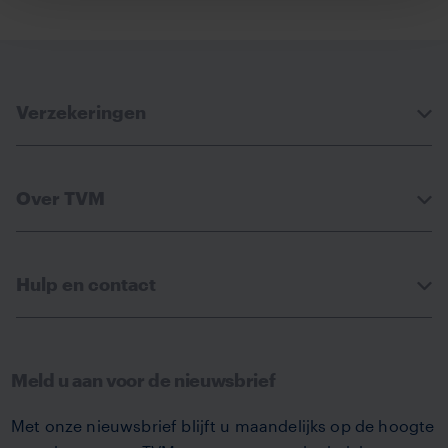
via
via
via
via
Facebook
Linkedin
Whatsapp
Email
Verzekeringen
Over TVM
Hulp en contact
Meld u aan voor de nieuwsbrief
Met onze nieuwsbrief blijft u maandelijks op de hoogte