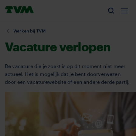
Overslaan
Homepage,
en
Men
Zoeken
logo
naar
TVM
de
U
Werken bij TVM
inhoud
bent
Vacature verlopen
gaan
hier:
De vacature die je zoekt is op dit moment niet meer
actueel. Het is mogelijk dat je bent doorverwezen
door een vacaturewebsite of een andere derde partij.