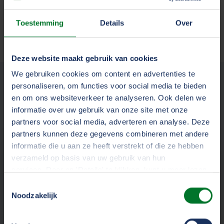
spreken we elkaar!
Toestemming
Details
Over
Deze website maakt gebruik van cookies
We gebruiken cookies om content en advertenties te
Help jij mee om TVM beter
personaliseren, om functies voor social media te bieden
en om ons websiteverkeer te analyseren. Ook delen we
te maken?
informatie over uw gebruik van onze site met onze
partners voor social media, adverteren en analyse. Deze
partners kunnen deze gegevens combineren met andere
informatie die u aan ze heeft verstrekt of die ze hebben
Werken bij
verzameld op basis van uw gebruik van hun
services. Door op 'Details' te klikken, kunt u meer lezen
Informatievoorziening
over onze cookies en uw voorkeuren wijzigen of
Toestemmingsselectie
toestemming intrekken. Door op 'Alles accepteren' te
Noodzakelijk
klikken, gaat u akkoord met het gebruik van alle cookies
zoals omschreven in ons
cookiestatement
.