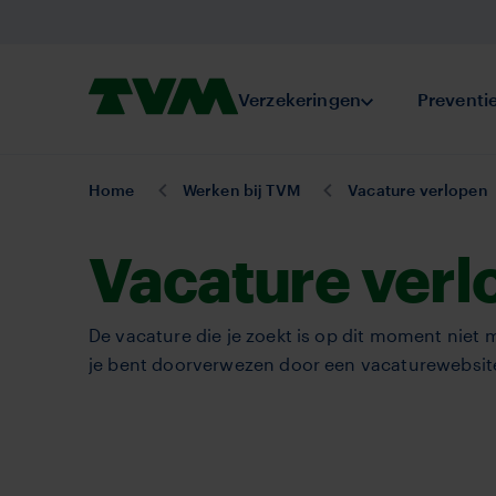
Overslaan
en
naar
Homepage,
Verzekeringen
Submenu Verze
Preventi
de
logo
inhoud
TVM
gaan
U
Home
Werken bij TVM
Vacature verlopen
bent
hier:
Vacature verl
De vacature die je zoekt is op dit moment niet m
je bent doorverwezen door een vacaturewebsite 