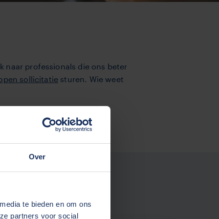
 naar professionals die ons beter
open sollicitatie
sturen. Wie weet
Over
 media te bieden en om ons
ze partners voor social