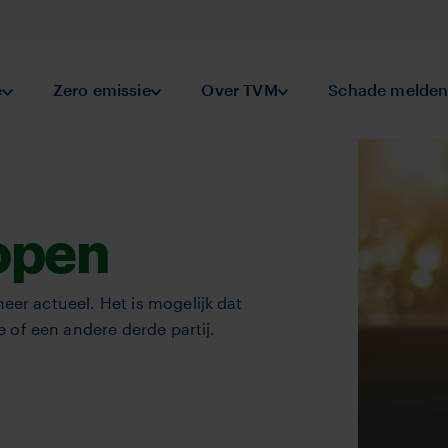
keringen
e
Submenu Preventie
Zero emissie
Submenu Zero emissie
Over TVM
Submenu Over TVM
Schade melde
open
eer actueel. Het is mogelijk dat
of een andere derde partij.