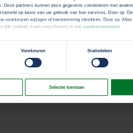
e. Deze partners kunnen deze gegevens combineren met andere i
erzameld op basis van uw gebruik van hun services. Door op 'Deta
Werken bij Commercie
w voorkeuren wijzigen of toestemming intrekken. Door op 'Alles 
an alle cookies zoals omschreven in ons
cookiestatement
.
erden
die uw gegevens kunnen ontvangen en verwerken.
Voorkeuren
Statistieken
Selectie toestaan