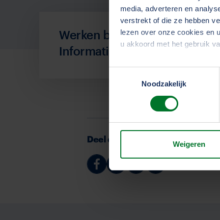
media, adverteren en analys
verstrekt of die ze hebben v
Werken bij
lezen over onze cookies en u
u akkoord met het gebruik v
Informatievoorziening
Toestemmingsselectie
We werken samen met
33 d
Noodzakelijk
Deel deze pagina
Weigeren
Deel
Deel
Deel
Deel
via
via
via
via
Facebook
Linkedin
Whatsapp
Email