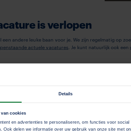
cature is verlopen
en andere leuke baan voor je. We zijn regelmatig op zoek
penstaande actuele vacatures
. Je kunt natuurlijk ook een
Details
beter te maken?
 van cookies
ent en advertenties te personaliseren, om functies voor social
. Ook delen we informatie over uw gebruik van onze site met on