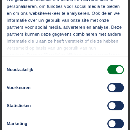
3
personaliseren, om functies voor social media te bieden
en om ons websiteverkeer te analyseren. Ook delen we
informatie over uw gebruik van onze site met onze
partners voor social media, adverteren en analyse. Deze
Wij helpen u verder
partners kunnen deze gegevens combineren met andere
informatie die u aan ze heeft verstrekt of die ze hebben
Bel ons op
verzameld op basis van uw gebruik van hun
0528 29 22 92
services. Door op 'Details' te klikken, kunt u meer lezen
Stuur een e-mail
over onze cookies en uw voorkeuren wijzigen of
Toestemmingsselectie
ondernemersdesk@tvm.nl
toestemming intrekken. Door op 'Alles accepteren' te
Noodzakelijk
klikken, gaat u akkoord met het gebruik van alle cookies
zoals omschreven in ons
cookiestatement
.
Voorkeuren
We werken samen met
33 derden
die uw gegevens
Statistieken
kunnen ontvangen en verwerken.
Verzekeringen
Marketing