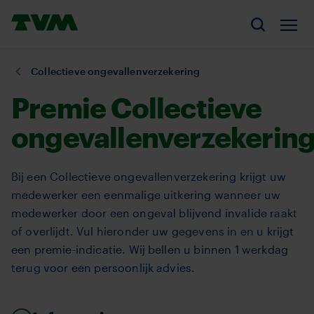
Overslaan
Homepage,
en
Men
Zoeken
logo
naar
TVM
de
U
Collectieve ongevallenverzekering
inhoud
bent
Premie Collectieve
gaan
hier:
ongevallenverzekerin
Bij een Collectieve ongevallenverzekering krijgt uw
medewerker een eenmalige uitkering wanneer uw
medewerker door een ongeval blijvend invalide raakt
of overlijdt. Vul hieronder uw gegevens in en u krijgt
een premie-indicatie. Wij bellen u binnen 1 werkdag
terug voor een persoonlijk advies.