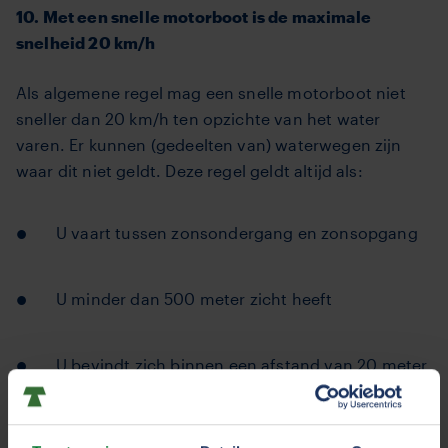
10. Met een snelle motorboot is de maximale
snelheid 20 km/h
Als algemene regel mag een snelle motorboot niet
sneller dan 20 km/h ten opzichte van het water
varen. Er kunnen (gedeelten van) waterwegen zijn
waar dit niet geldt. Deze regel geldt altijd als:
U vaart tussen zonsondergang en zonsopgang
U minder dan 500 meter zicht heeft
U bevindt zich binnen een afstand van 20 meter
van een oever