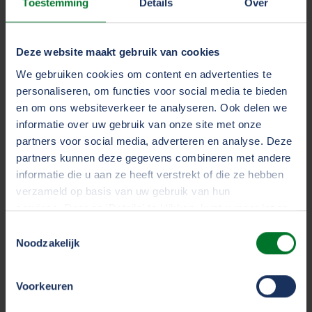
Toestemming
Details
Over
U bevindt zich binnen 50 meter van een zwem-
of aanlegrichting
Deze website maakt gebruik van cookies
U bevindt zich in de buurt van wedstrijden,
We gebruiken cookies om content en advertenties te
waterfeesten en demonstraties
personaliseren, om functies voor social media te bieden
en om ons websiteverkeer te analyseren. Ook delen we
informatie over uw gebruik van onze site met onze
11. Grote schepen mogen aan bakboordswal (links)
partners voor social media, adverteren en analyse. Deze
varen
partners kunnen deze gegevens combineren met andere
informatie die u aan ze heeft verstrekt of die ze hebben
Grote schepen mogen links varen als zich een situatie
verzameld op basis van uw gebruik van hun
voordoet waar rechts aanhouden bemoeilijkt wordt.
services. Door op 'Details' te klikken, kunt u meer lezen
over onze cookies en uw voorkeuren wijzigen of
Zoals bij sterke stromingen tijdens het invaren van
Toestemmingsselectie
toestemming intrekken. Door op 'Alles accepteren' te
Noodzakelijk
een haven. Deze schepen tonen aan de voorzijde van
klikken, gaat u akkoord met het gebruik van alle cookies
het schip een blauw bord met een wit knipperlicht en
zoals omschreven in ons
cookiestatement
.
moeten zoveel mogelijk aan stuurboordzijde worden
Voorkeuren
gepasseerd. Het blauwe bord is niet van toepassing