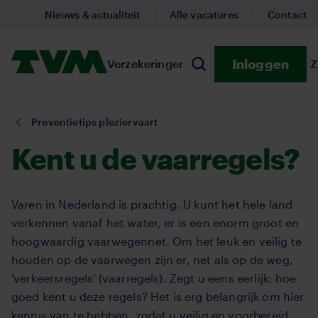
Overslaan
Nieuws & actualiteit
Alle vacatures
Contact
en
naar
Homepage,
Inloggen
Verzekeringen
Submenu Verzekeringe
Preventie
Submenu
Z
de
Zoeken
logo
inhoud
TVM
gaan
U
Preventietips pleziervaart
bent
Kent u de vaarregels?
hier:
Varen in Nederland is prachtig. U kunt het hele land
verkennen vanaf het water, er is een enorm groot en
hoogwaardig vaarwegennet. Om het leuk en veilig te
houden op de vaarwegen zijn er, net als op de weg,
'verkeersregels' (vaarregels). Zegt u eens eerlijk: hoe
goed kent u deze regels? Het is erg belangrijk om hier
kennis van te hebben, zodat u veilig en voorbereid