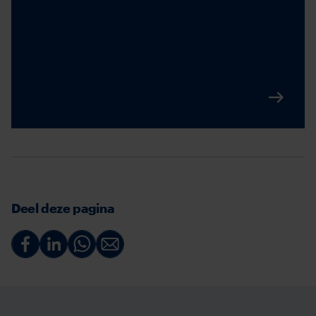
Deel deze pagina
Deel
Deel
Deel
Deel
via
via
via
via
Facebook
Linkedin
Whatsapp
Email