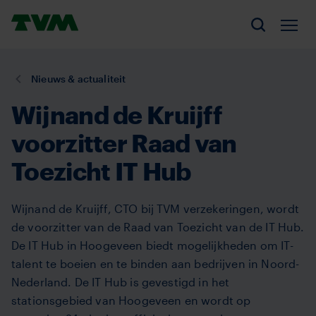
Overslaan
Homepage,
en
Men
Zoeken
logo
naar
TVM
de
U
Nieuws & actualiteit
inhoud
bent
gaan
Wijnand de Kruijff
hier:
voorzitter Raad van
Toezicht IT Hub
Wijnand de Kruijff, CTO bij TVM verzekeringen, wordt
de voorzitter van de Raad van Toezicht van de IT Hub.
De IT Hub in Hoogeveen biedt mogelijkheden om IT-
talent te boeien en te binden aan bedrijven in Noord-
Nederland. De IT Hub is gevestigd in het
stationsgebied van Hoogeveen en wordt op