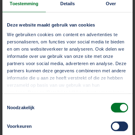
Toestemming
Details
Over
Dynamisch en creatief
Deze website maakt gebruik van cookies
De Kruijff kijkt uit naar de samenwerkingen. “Ik kijk uit
We gebruiken cookies om content en advertenties te
naar de officiële start en samenwerkingen op alle
personaliseren, om functies voor social media te bieden
niveaus. IT is belangrijker en relevanter dan ooit. TVM
en om ons websiteverkeer te analyseren. Ook delen we
is vanaf dag 1 in de stuurgroep van de IT Hub
informatie over uw gebruik van onze site met onze
partners voor social media, adverteren en analyse. Deze
vertegenwoordigd. We zitten met de IT HUB op een
partners kunnen deze gegevens combineren met andere
prachtige locatie en zijn goed zichtbaar.” De IT-Hub
informatie die u aan ze heeft verstrekt of die ze hebben
wordt een dynamische en creatieve omgeving waarin
verzameld op basis van uw gebruik van hun
business, kennis, innovatie, talent en technologie
services. Door op 'Details' te klikken, kunt u meer lezen
samenkomen. Studenten gaan aan de slag met
over onze cookies en uw voorkeuren wijzigen of
Toestemmingsselectie
vraagstukken uit het bedrijfsleven zoals data
toestemming intrekken. Door op 'Alles accepteren' te
Noodzakelijk
analytics, artificial intelligence, robotics, sensoring
klikken, gaat u akkoord met het gebruik van alle cookies
(Internet of Things) en blockchaintechnologie. Ook
zoals omschreven in ons
cookiestatement
.
helpt de IT-Hub om bedrijven mee te nemen in de
Voorkeuren
digitale transitie.