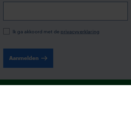
Privacy
Ik ga akkoord met de
privacyverklaring
Aanmelden
© 2026 | TVM
Disclaimer
Fraudebeleid
Digitale toegankelijkheid