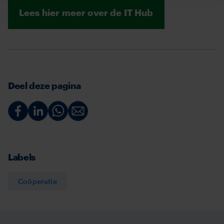
Lees hier meer over de IT Hub
Deel deze pagina
Deel
Deel
Deel
Deel
via
via
via
via
Facebook
Linkedin
Whatsapp
Email
Labels
Coöperatie