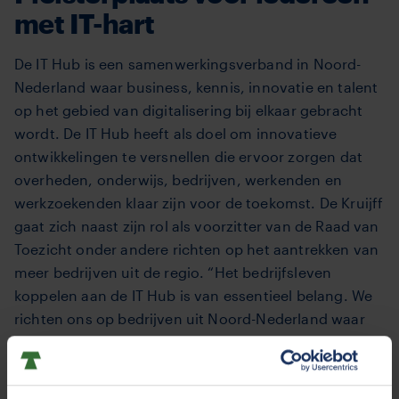
met IT-hart
De IT Hub is een samenwerkingsverband in Noord-
Nederland waar business, kennis, innovatie en talent
op het gebied van digitalisering bij elkaar gebracht
wordt. De IT Hub heeft als doel om innovatieve
ontwikkelingen te versnellen die ervoor zorgen dat
overheden, onderwijs, bedrijven, werkenden en
werkzoekenden klaar zijn voor de toekomst. De Kruijff
gaat zich naast zijn rol als voorzitter van de Raad van
Toezicht onder andere richten op het aantrekken van
meer bedrijven uit de regio. “Het bedrijfsleven
koppelen aan de IT Hub is van essentieel belang. We
richten ons op bedrijven uit Noord-Nederland waar
de studenten praktijkervaring op kunnen doen. De IT
Hub wordt op deze manier een pleisterplaats voor
iedereen met een IT-hart”.