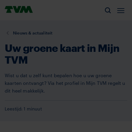
Overslaan
Homepage,
en
Men
Zoeken
logo
naar
TVM
de
U
Nieuws & actualiteit
inhoud
bent
gaan
Uw groene kaart in Mijn
hier:
TVM
Wist u dat u zelf kunt bepalen hoe u uw groene
kaarten ontvangt? Via het profiel in Mijn TVM regelt u
dit heel makkelijk.
Leestijd: 1 minuut