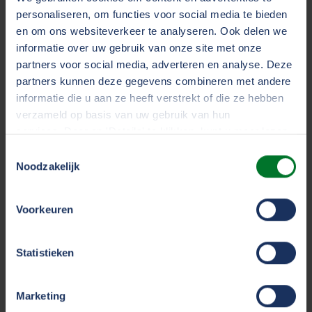
Albanië, Bosnië en Herzegovina, Iran, Israël, Marokko,
personaliseren, om functies voor social media te bieden
Moldavië, Montenegro, Oekraïne, Rusland en Wit-
en om ons websiteverkeer te analyseren. Ook delen we
Rusland, Servië, Tunesië, en Turkije. In Bulgarije is een
informatie over uw gebruik van onze site met onze
originele groene kaart niet verplicht, maar wel aan te
partners voor social media, adverteren en analyse. Deze
raden.
partners kunnen deze gegevens combineren met andere
informatie die u aan ze heeft verstrekt of die ze hebben
verzameld op basis van uw gebruik van hun
services. Door op 'Details' te klikken, kunt u meer lezen
over onze cookies en uw voorkeuren wijzigen of
Toestemmingsselectie
Log hier in op Mijn TVM
toestemming intrekken. Door op 'Alles accepteren' te
Noodzakelijk
klikken, gaat u akkoord met het gebruik van alle cookies
zoals omschreven in ons
cookiestatement
.
Voorkeuren
We werken samen met
33 derden
die uw gegevens
Statistieken
kunnen ontvangen en verwerken.
Deel deze pagina
Marketing
Deel
Deel
Deel
Deel