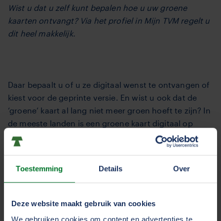
Wist u dat u zelf kunt bepalen hoe u uw groene
kaarten ontvangt? Via het profiel in Mijn TVM regelt u
dit heel makkelijk.
Daar bepaalt u of u ze digitaal wenst te ontvangen of
kiest voor de geprinte versie. En wist u ook dat de
‘groene’ kaart al lang niet meer groen hoeft te zijn? In
de meeste landen is een groene kaart digitaal op
telefoon, tablet of boordcomputer voldoende!
Toestemming
Details
Over
In de volgende landen is een groene kaart op papier
echter wel verplicht:
Deze website maakt gebruik van cookies
We gebruiken cookies om content en advertenties te