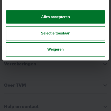
via
via
via
via
Facebook
Linkedin
Whatsapp
Email
Alles accepteren
Labels
Verzekering
Selectie toestaan
Weigeren
Verzekeringen
Over TVM
Hulp en contact