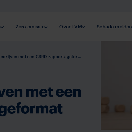
keringen
e
Submenu Preventie
Zero emissie
Submenu Zero emissie
Over TVM
Submenu Over TVM
Schade melde
ven met een CSRD-rapportageformat voor de sector
jven met een
geformat