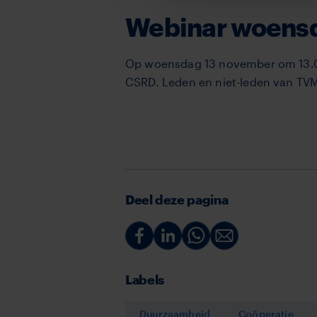
Webinar woens
Op woensdag 13 november om 13.00
CSRD. Leden en niet-leden van TV
Deel deze pagina
Deel
Deel
Deel
Deel
via
via
via
via
Labels
Facebook
Linkedin
Whatsapp
Email
Duurzaamheid
Coöperatie