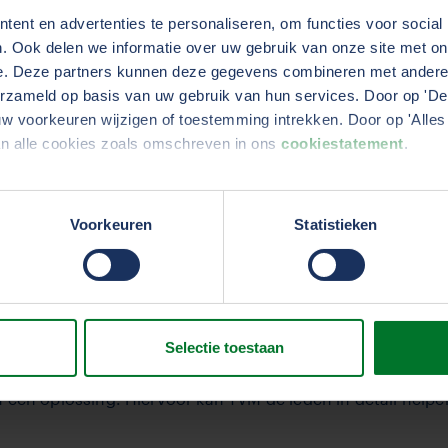
 voor standaardisatie en tijdsbesparing.”
ent en advertenties te personaliseren, om functies voor social
. Ook delen we informatie over uw gebruik van onze site met on
e. Deze partners kunnen deze gegevens combineren met andere i
 dan het verzekeren van ris
erzameld op basis van uw gebruik van hun services. Door op 'Deta
w voorkeuren wijzigen of toestemming intrekken. Door op 'Alles 
an alle cookies zoals omschreven in ons
cookiestatement
.
ht door en voor vervoerders. Met de introductie van dit 
o's. Wilma Toering: "TVM is er voor onze leden en we zien d
ebben kennis van de transportsector en staan voor het on
erden
die uw gegevens kunnen ontvangen en verwerken.
Voorkeuren
Statistieken
-format helpen we alle bedrijven om de CSRD-rapportage vl
 en oplossingen met CSRD-
Selectie toestaan
e standaardrapportage voor 80% in te vullen. De resteren
 een oplossing. Hiervoor kan TVM de leden in detail helpe