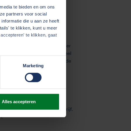
 media te bieden en om ons
ze partners voor social
nformatie die u aan ze heeft
ico’s
ils' te klikken, kunt u meer
accepteren' te klikken, gaat
rapportagemodel gaat TVM verder
at dit een onderwerp is dat veel
dersteunen van onze leden en de
Marketing
ot te verwerken."
format
Alles accepteren
de 20% is specifiek per bedrijf.
n.