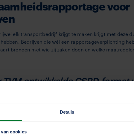
aamheidsrapportage voor
ven
rijwel elk transportbedrijf krijgt te maken krijgt met dez
g hebben. Bedrijven die wél een rapportageverplichting h
aart brengen met wie zij zaken doen en welke maatregelen
r TVM ontwikkelde CSRD-format 
ijven neemt TVM de leden veel w
Details
s. Deze verplichting raakt de hele keten en niet alleen indi
 en gedetailleerde rapportage-plicht waar veel werk in zit
mee nemen we onze leden veel werk uit handen. Bovendien
 van cookies