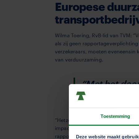
Europese duurz
transportbedrij
Wilma Toering, RvB-lid van TVM: “V
als zij geen rapportageverplichtin
verzekeraars, moeten eveneensin k
van verduurzaming.
“Met het doo
transportbedr
Toestemming
“Hetzelfde geldt voor toeleverancier
impact want het is een uitgebreide
rapportagemodel ontwikkeld. Hier
Deze website maakt gebruik