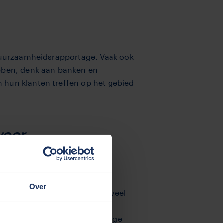
e duurzaamheidsrapportage. Vaak ook
ebben, denk aan banken en
 hun klanten treffen op het gebied
voor
erk uit handen.”
Over
-viduele bedrijven. Dit heeft veel
. Daarom heeft TVM dit
 zorgt het voor een eenduidige