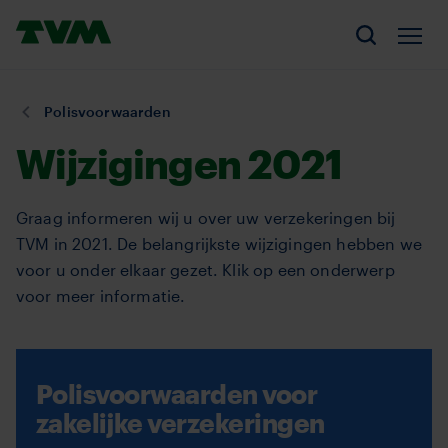
Overslaan
Homepage,
en
Men
Zoeken
logo
naar
TVM
de
U
Polisvoorwaarden
inhoud
bent
gaan
Wijzigingen 2021
hier:
Graag informeren wij u over uw verzekeringen bij
TVM in 2021. De belangrijkste wijzigingen hebben we
voor u onder elkaar gezet. Klik op een onderwerp
voor meer informatie.
Polisvoorwaarden voor
zakelijke verzekeringen