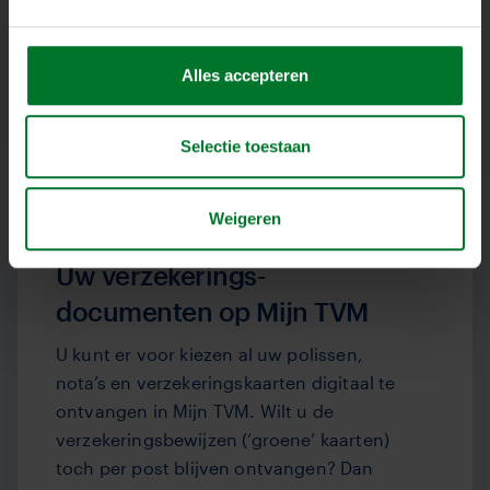
wit
Vanaf 1 januari 2021 wijzigt de
Alles accepteren
verzekeringskaart (‘groene kaart’ of
officieel ‘Internationale
Selectie toestaan
Motorrijtuigverzekeringskaart’).
Weigeren
Uw verzekerings-
documenten op Mijn TVM
U kunt er voor kiezen al uw polissen,
nota’s en verzekeringskaarten digitaal te
ontvangen in Mijn TVM. Wilt u de
verzekeringsbewijzen (‘groene’ kaarten)
toch per post blijven ontvangen? Dan