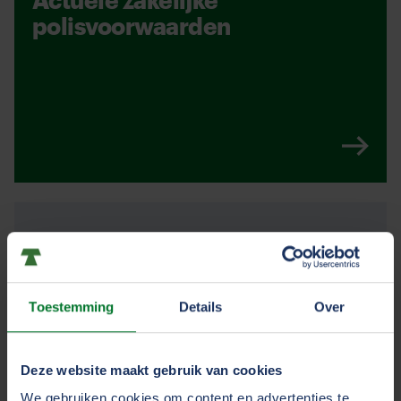
polisvoorwaarden
Actuele
particuliere
polisvoorwaarden
Toestemming
Details
Over
Deze website maakt gebruik van cookies
We gebruiken cookies om content en advertenties te