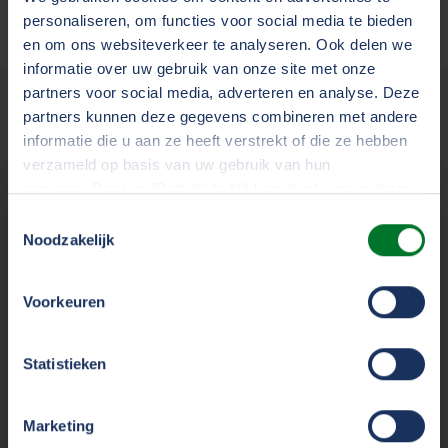
personaliseren, om functies voor social media te bieden
en om ons websiteverkeer te analyseren. Ook delen we
informatie over uw gebruik van onze site met onze
partners voor social media, adverteren en analyse. Deze
Mogelijk ook interessant
partners kunnen deze gegevens combineren met andere
informatie die u aan ze heeft verstrekt of die ze hebben
verzameld op basis van uw gebruik van hun
services. Door op 'Details' te klikken, kunt u meer lezen
over onze cookies en uw voorkeuren wijzigen of
Toestemmingsselectie
Indexering premies 2021
toestemming intrekken. Door op 'Alles accepteren' te
Noodzakelijk
klikken, gaat u akkoord met het gebruik van alle cookies
Op deze pagina leest u welke
zoals omschreven in ons
cookiestatement
.
verzekeringspremies geïndexeerd
Voorkeuren
worden.
We werken samen met
33 derden
die uw gegevens
Statistieken
kunnen ontvangen en verwerken.
Marketing
De 'groene kaart' wordt