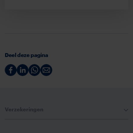
Deel deze pagina
Deel
Deel
Deel
Deel
via
via
via
via
Facebook
Linkedin
Whatsapp
Email
Verzekeringen