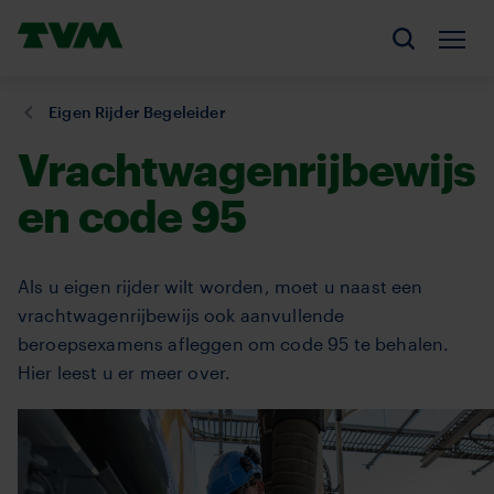
Overslaan
Homepage,
en
Men
Zoeken
logo
naar
TVM
de
U
Eigen Rijder Begeleider
inhoud
bent
Vrachtwagenrijbewijs
gaan
hier:
en code 95
Als u eigen rijder wilt worden, moet u naast een
vrachtwagenrijbewijs ook aanvullende
beroepsexamens afleggen om code 95 te behalen.
Hier leest u er meer over.