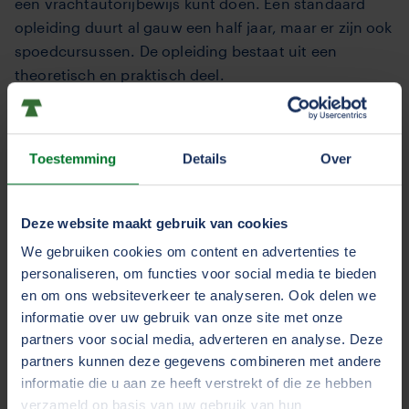
een vrachtautorijbewijs kunt doen. Een standaard
opleiding duurt al gauw een half jaar, maar er zijn ook
spoedcursussen. De opleiding bestaat uit een
theoretisch en praktisch deel.
Locatiezoeker rijscholen
Toestemming
Details
Over
Code 95
Deze website maakt gebruik van cookies
We gebruiken cookies om content en advertenties te
Daarnaast moet u ook aanvullende beroepsexamens
personaliseren, om functies voor social media te bieden
afleggen. Daarmee laat u zien dat u het vak van
en om ons websiteverkeer te analyseren. Ook delen we
chauffeur verstaat. Welke examens u precies moet
informatie over uw gebruik van onze site met onze
doen, hangt af van soort en gewicht van de lading
partners voor social media, adverteren en analyse. Deze
die u gaat vervoeren en of u met een aanhanger rijdt.
partners kunnen deze gegevens combineren met andere
informatie die u aan ze heeft verstrekt of die ze hebben
Diploma’s voor beroepsvervoer worden aangeduid
verzameld op basis van uw gebruik van hun
met Code 95.