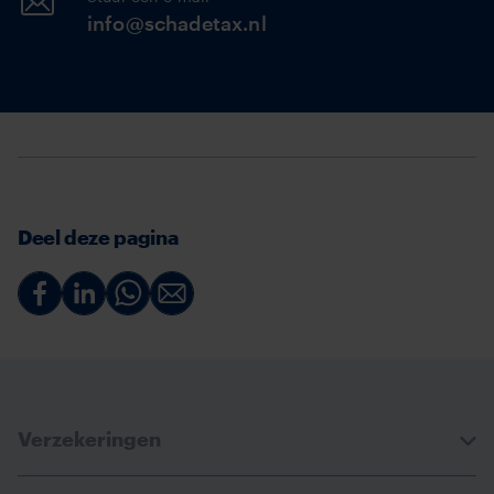
info@schadetax.nl
Deel deze pagina
Deel
Deel
Deel
Deel
via
via
via
via
Facebook
Linkedin
Whatsapp
Email
Verzekeringen