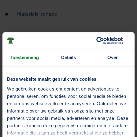
Materiële schade
Huishoudelijke hulp
Kilometervergoeding
Toestemming
Details
Over
Medische kosten
Deze website maakt gebruik van cookies
We gebruiken cookies om content en advertenties te
Verlies van arbeidsvermogen
personaliseren, om functies voor social media te bieden
en om ons websiteverkeer te analyseren. Ook delen we
informatie over uw gebruik van onze site met onze
Verlies van zelfwerkzaamheid
partners voor social media, adverteren en analyse. Deze
partners kunnen deze gegevens combineren met andere
informatie die u aan ze heeft verstrekt of die ze hebben
Smartengeld