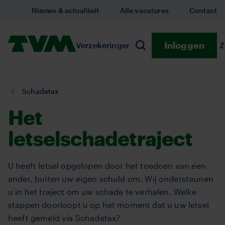
Overslaan
Nieuws & actualiteit
Alle vacatures
Contact
en
naar
Homepage,
Inloggen
Verzekeringen
Submenu Verzekeringe
Preventie
Submenu
Z
de
Zoeken
logo
inhoud
TVM
gaan
U
Schadetax
bent
Het
hier:
letselschadetraject
U heeft letsel opgelopen door het toedoen van een
ander, buiten uw eigen schuld om. Wij ondersteunen
u in het traject om uw schade te verhalen. Welke
stappen doorloopt u op het moment dat u uw letsel
heeft gemeld via Schadetax?