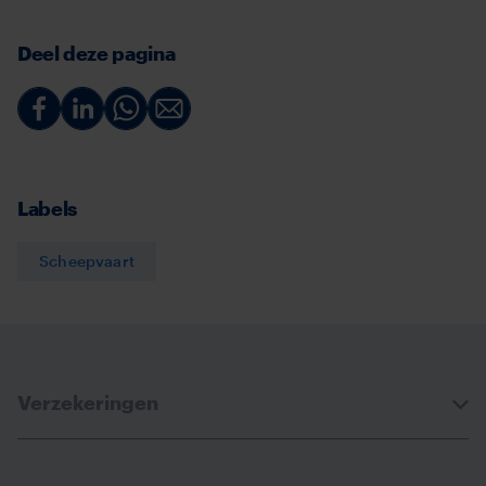
Deel deze pagina
Deel
Deel
Deel
Deel
via
via
via
via
Facebook
Linkedin
Whatsapp
Email
Labels
Scheepvaart
Verzekeringen