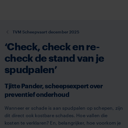
TVM
Overslaan
en
naar
de
U
TVM Scheepvaart december 2025
inhoud
bent
gaan
‘Check, check en re-
hier:
check de stand van je
spudpalen’
Tjitte Pander, scheepsexpert over
preventief onderhoud
Wanneer er schade is aan spudpalen op schepen, zijn
dit direct ook kostbare schades. Hoe vallen die
kosten te verklaren? En, belangrijker, hoe voorkom je