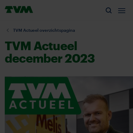
Overslaan
Homepage,
en
Men
Zoeken
logo
naar
TVM
de
U
TVM Actueel overzichtspagina
inhoud
bent
TVM Actueel
gaan
hier:
december 2023