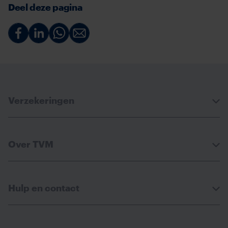
Deel deze pagina
Deel
Deel
Deel
Deel
via
via
via
via
Facebook
Linkedin
Whatsapp
Email
Verzekeringen
Over TVM
Hulp en contact