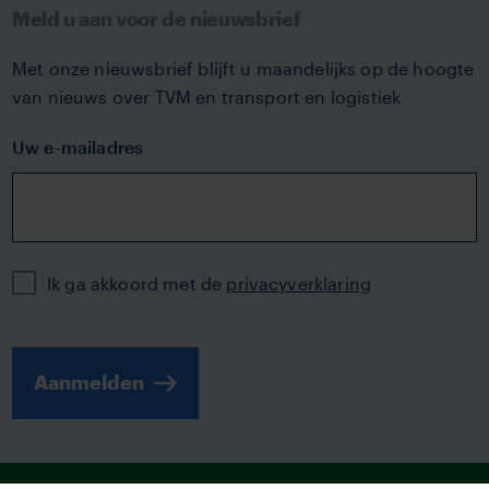
Meld u aan voor de nieuwsbrief
Met onze nieuwsbrief blijft u maandelijks op de hoogte
van nieuws over TVM en transport en logistiek
Uw e-mailadres
Privacy
Ik ga akkoord met de
privacyverklaring
Aanmelden