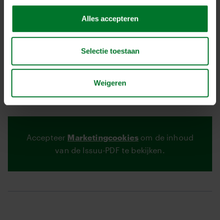
Op bezoek bij De Pleisterplaats, het beste
chauffeurscafé van Nederland
Alles accepteren
Lees het verhaal hier
Selectie toestaan
Transportbedrijven werken samen met
onderwijsinstellingen.
Weigeren
Lees het verhaal hier
Accepteer
Marketingcookies
om de inhoud
van de Issuu-PDF te bekijken.