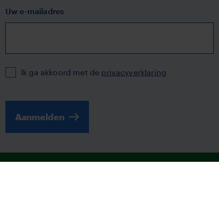
Uw e-mailadres
Privacy
Ik ga akkoord met de
privacyverklaring
Aanmelden
© 2026 | TVM
Disclaimer