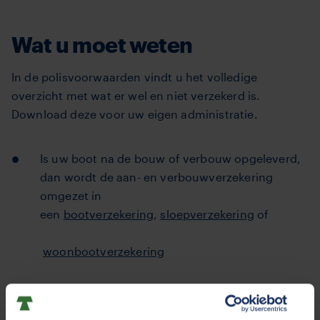
Wat u moet weten
In de polisvoorwaarden vindt u het volledige
overzicht met wat er wel en niet verzekerd is.
Download deze voor uw eigen administratie.
Is uw boot na de bouw of verbouw opgeleverd,
dan wordt de aan- en verbouwverzekering
omgezet in
een
bootverzekering
,
sloepverzekering
of
woonbootverzekering
Eventuele inboedel aan boord is niet
meeverzekerd