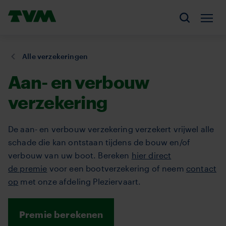
Overslaan
Homepage,
en
Men
Zoeken
logo
naar
TVM
de
U
Alle verzekeringen
inhoud
bent
gaan
Aan- en verbouw
hier:
verzekering
De aan- en verbouw verzekering verzekert vrijwel alle
schade die kan ontstaan tijdens de bouw en/of
verbouw van uw boot. Bereken
hier direct
de premie
voor een bootverzekering of neem
contact
op
met onze afdeling Pleziervaart.
Premie berekenen