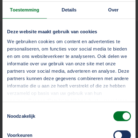
Toestemming
Details
Over
Deze website maakt gebruik van cookies
Verzekeringskaart en
We gebruiken cookies om content en advertenties te
voorwaarden
personaliseren, om functies voor social media te bieden
en om ons websiteverkeer te analyseren. Ook delen we
informatie over uw gebruik van onze site met onze
partners voor social media, adverteren en analyse. Deze
partners kunnen deze gegevens combineren met andere
Verzekeringskaart
informatie die u aan ze heeft verstrekt of die ze hebben
Wat is verzekerd en wat niet? Bekijk de
verzameld op basis van uw gebruik van hun
services. Door op 'Details' te klikken, kunt u meer lezen
belangrijkste informatie op de
over onze cookies en uw voorkeuren wijzigen of
Verzekeringskaart.
Toestemmingsselectie
toestemming intrekken. Door op 'Alles accepteren' te
Noodzakelijk
klikken, gaat u akkoord met het gebruik van alle cookies
zoals omschreven in ons
cookiestatement
.
Voorkeuren