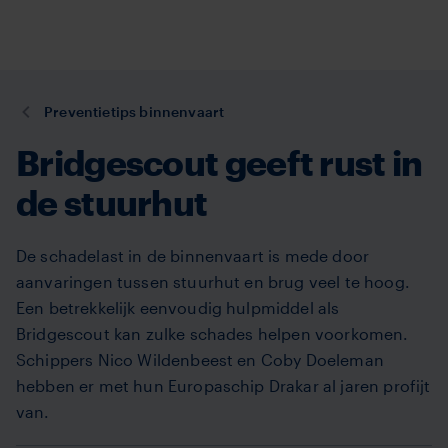
TVM
Overslaan
en
naar
de
U
Preventietips binnenvaart
inhoud
bent
gaan
Bridgescout geeft rust in
hier:
de stuurhut
De schadelast in de binnenvaart is mede door
aanvaringen tussen stuurhut en brug veel te hoog.
Een betrekkelijk eenvoudig hulpmiddel als
Bridgescout kan zulke schades helpen voorkomen.
Schippers Nico Wildenbeest en Coby Doeleman
hebben er met hun Europaschip Drakar al jaren profijt
van.