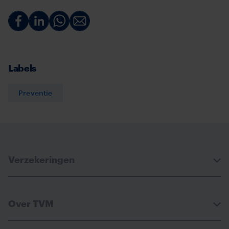
Deel
Deel
Deel
Deel
via
via
via
via
Facebook
Linkedin
Whatsapp
Email
Labels
Preventie
Verzekeringen
Over TVM