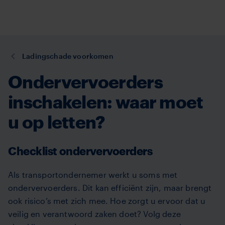
TVM
Overslaan
en
naar
de
U
Ladingschade voorkomen
inhoud
bent
gaan
Ondervervoerders
hier:
inschakelen: waar moet
u op letten?
Checklist ondervervoerders
Als transportondernemer werkt u soms met
ondervervoerders. Dit kan efficiënt zijn, maar brengt
ook risico’s met zich mee. Hoe zorgt u ervoor dat u
veilig en verantwoord zaken doet? Volg deze