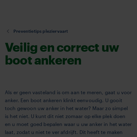
TVM
Overslaan
en
naar
de
U
Preventietips pleziervaart
inhoud
bent
Veilig en correct uw
gaan
hier:
boot ankeren
Als er geen vasteland is om aan te meren, gaat u voor
anker. Een boot ankeren klinkt eenvoudig. U gooit
toch gewoon uw anker in het water? Maar zo simpel
is het niet. U kunt dit niet zomaar op elke plek doen
en u moet goed bepalen waar u uw anker in het water
laat, zodat u niet te ver afdrijft. Dit heeft te maken