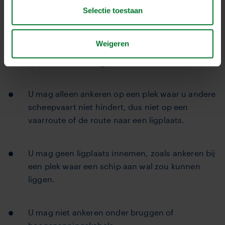
Zorg voor voldoende ruimte ten opzichte van het
Selectie toestaan
land en andere boten. U mag uw boot in principe op
bijna elke plek ankeren, maar er zijn enkele
Weigeren
uitzonderingen en regels om de veiligheid van de
scheepvaart te waarborgen:
U mag alleen ankeren op een plek waar u andere
scheepvaart niet hindert, dus niet op een
vaarroute of de route naar een ligplaats.
U mag geen ligplaats innemen, zoals ankeren bij
een plek waar een schip aan wal zou kunnen
liggen.
U mag niet ankeren onder bruggen of