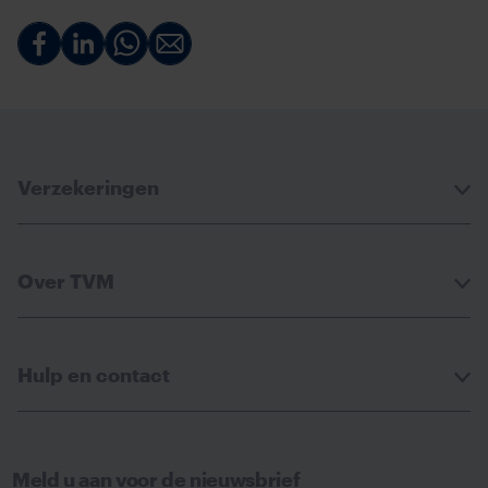
Deel
Deel
Deel
Deel
via
via
via
via
Facebook
Linkedin
Whatsapp
Email
Verzekeringen
Over TVM
Hulp en contact
Meld u aan voor de nieuwsbrief