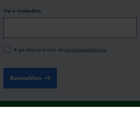
Uw e-mailadres
Privacy
Ik ga akkoord met de
privacyverklaring
Aanmelden
© 2026 | TVM
Disclaimer