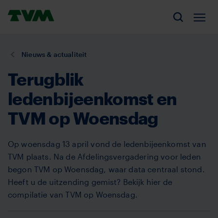
Overslaan
Homepage,
en
Men
Zoeken
logo
naar
TVM
de
U
Nieuws & actualiteit
inhoud
bent
gaan
Terugblik
hier:
ledenbijeenkomst en
TVM op Woensdag
Op woensdag 13 april vond de ledenbijeenkomst van
TVM plaats. Na de Afdelingsvergadering voor leden
begon TVM op Woensdag, waar data centraal stond.
Heeft u de uitzending gemist? Bekijk hier de
compilatie van TVM op Woensdag.