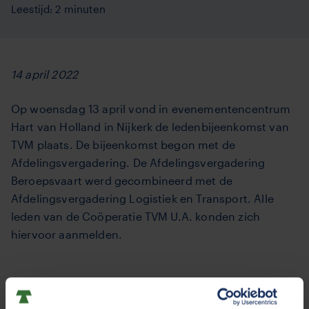
Leestijd: 2 minuten
14 april 2022
Op woensdag 13 april vond in evenementencentrum
Hart van Holland in Nijkerk de ledenbijeenkomst van
TVM plaats. De bijeenkomst begon met de
Afdelingsvergadering. De Afdelingsvergadering
Beroepsvaart werd gecombineerd met de
Afdelingsvergadering Logistiek en Transport. Alle
leden van de Coöperatie TVM U.A. konden zich
hiervoor aanmelden.
TVM op Woensdag over data