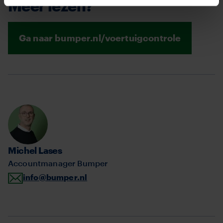
Meer lezen?
Ga naar bumper.nl/voertuigcontrole
Michel Lases
Accountmanager Bumper
info@bumper.nl