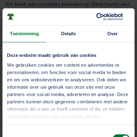
Het biedt een complete benadering. Denk hierbij aan
de voertuigcontrole, schade melden, het
analysedashboard, jouw Bumper-vloot en de
preventiescan. Samen met de ondernemer werken
Toestemming
Details
Over
we aan het doel van gemiddeld twintig procent
minder schade in twee jaar tijd.”
Deze website maakt gebruik van cookies
4.
Wat zijn de voordelen?
We gebruiken cookies om content en advertenties te
personaliseren, om functies voor social media te bieden
en om ons websiteverkeer te analyseren. Ook delen we
“De Voertuigcontrole geeft een realtime inzicht in alle
informatie over uw gebruik van onze site met onze
uitgevoerde controles voor vertrek. Voor de
partners voor social media, adverteren en analyse. Deze
transportondernemer wordt in één oogopslag
partners kunnen deze gegevens combineren met andere
duidelijke welke voertuigen in het wagenpark
informatie die u aan ze heeft verstrekt of die ze hebben
aandacht nodig hebben. Verder kan de schade direct
verzameld op basis van uw gebruik van hun
worden gemeld en worden doorgegeven aan
services. Door op 'Details' te klikken, kunt u meer lezen
herstellers. Bijkomend voordeel is dat dankzij de
over onze cookies en uw voorkeuren wijzigen of
Toestemmingsselectie
digitale oplossing losse formulieren en onduidelijke