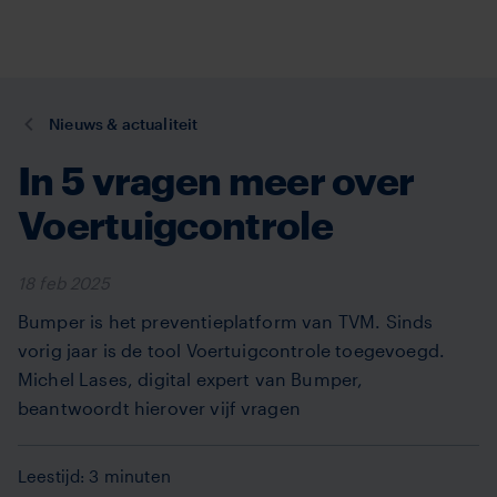
TVM
Overslaan
en
naar
de
U
Nieuws & actualiteit
inhoud
bent
gaan
In 5 vragen meer over
hier:
Voertuigcontrole
18 feb 2025
Bumper is het preventieplatform van TVM. Sinds
vorig jaar is de tool Voertuigcontrole toegevoegd.
Michel Lases, digital expert van Bumper,
beantwoordt hierover vijf vragen
Leestijd: 3 minuten