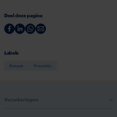
Deel deze pagina
Deel
Deel
Deel
Deel
via
via
via
via
Facebook
Linkedin
Whatsapp
Email
Labels
Bumper
Preventie
Verzekeringen