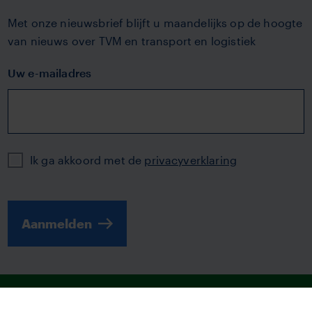
Met onze nieuwsbrief blijft u maandelijks op de hoogte
van nieuws over TVM en transport en logistiek
Uw e-mailadres
Privacy
Ik ga akkoord met de
privacyverklaring
Aanmelden