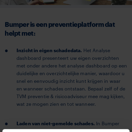
Bumper is een preventieplatform dat
helpt met:
Inzicht in eigen schadedata.
Het Analyse
dashboard presenteert uw eigen overzichten
met onder andere het analyse dashboard op een
duidelijke en overzichtelijke manier, waardoor u
snel en eenvoudig inzicht kunt krijgen in waar
en wanneer schades ontstaan. Bepaal zelf of de
TVM preventie & risicoadviseur mee mag kijken,
wat ze mogen zien en tot wanneer.
Laden van niet-gemelde schades.
In Bumper
kunt u alle schades melden. Ook degene die u