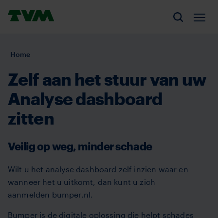
Overslaan
Homepage,
en
Men
Zoeken
logo
naar
TVM
de
U
Home
inhoud
bent
gaan
Zelf aan het stuur van uw
hier:
Analyse dashboard
zitten
Veilig op weg, minder schade
Wilt u het
analyse dashboard
zelf inzien waar en
wanneer het u uitkomt, dan kunt u zich
aanmelden bumper.nl.
Bumper
is de digitale oplossing die helpt schades