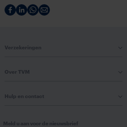
Deel
Deel
Deel
Deel
via
via
via
via
Facebook
Linkedin
Whatsapp
Email
Verzekeringen
Over TVM
Hulp en contact
Meld u aan voor de nieuwsbrief