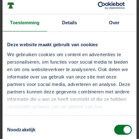
niet doorgeeft aan uw verzekering. Hiermee
kunt u een completer dashboard krijgen. De niet
Toestemming
Details
Over
gemelde schades kan TVM niet inzien (behalve
wanneer u hiervoor kiest (periodiek)).
Lees meer.
Deze website maakt gebruik van cookies
Gemakkelijk schade melden.
Schade kan
We gebruiken cookies om content en advertenties te
gemeld worden door chauffeurs via hun
personaliseren, om functies voor social media te bieden
telefoon, maar ook door wagenparkbeheerders
en om ons websiteverkeer te analyseren. Ook delen we
via het Bumper-dashboard. Of het nu eenzijdige
informatie over uw gebruik van onze site met onze
of meerzijdige incidenten zijn. In vijf simpele
partners voor social media, adverteren en analyse. Deze
partners kunnen deze gegevens combineren met andere
stappen doorloopt de chauffeur de
informatie die u aan ze heeft verstrekt of die ze hebben
schademelding, registreert hij zijn locatie door
verzameld op basis van uw gebruik van hun
zijn GPS locatie te delen en maakt hij direct
services. Door op 'Details' te klikken, kunt u meer lezen
foto’s van de schade en de situatie.
over onze cookies en uw voorkeuren wijzigen of
Toestemmingsselectie
toestemming intrekken. Door op 'Alles accepteren' te
Noodzakelijk
klikken, gaat u akkoord met het gebruik van alle cookies
Bumper opleidingen.
Met dit inzicht van het