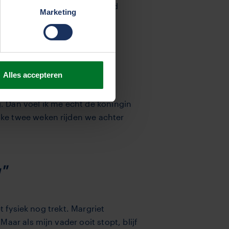
van de coronacrisis. Toen werd
Marketing
Alles accepteren
n, ik met mijn knipperlicht
g. Dan voel ik me echt de koningin
ke twee weken rijden we achter
"
t fysiek nog trekt. Margriet
aar als mijn vader ooit stopt, blijf