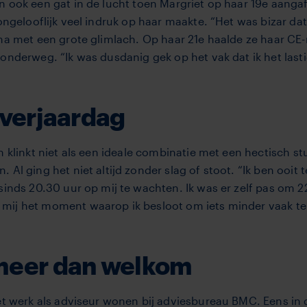
 ook een gat in de lucht toen Margriet op haar 19e aangaf 
 ongelooflijk veel indruk op haar maakte. “Het was bizar da
ma met een grote glimlach. Op haar 21e haalde ze haar CE-r
 onderweg. “Ik was dusdanig gek op het vak dat ik het last
 verjaardag
n klinkt niet als een ideale combinatie met een hectisch s
Al ging het niet altijd zonder slag of stoot. “Ik ben ooit
 sinds 20.30 uur op mij te wachten. Ik was er zelf pas om
mij het moment waarop ik besloot om iets minder vaak te 
 meer dan welkom
et werk als adviseur wonen bij adviesbureau BMC. Eens in 