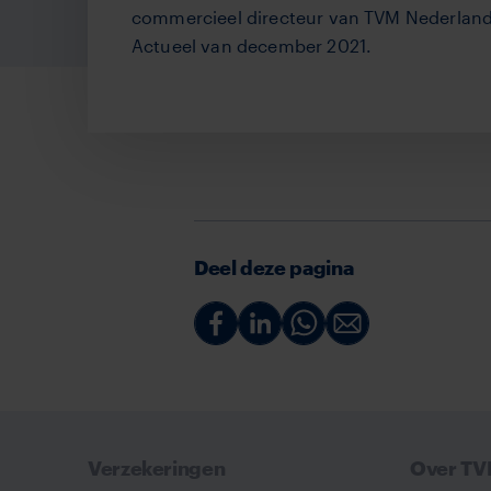
commercieel directeur van TVM Nederland
Actueel van december 2021.
Deel deze pagina
Deel
Deel
Deel
Deel
via
via
via
via
Facebook
Linkedin
Whatsapp
Email
Verzekeringen
Over T