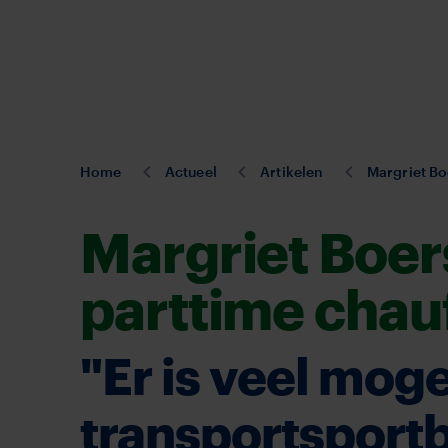
Overslaan
en
naar
de
inhoud
gaan
U
Home
Actueel
Artikelen
Margriet Bo
bent
hier:
Margriet Boer
parttime chau
"Er is veel mogel
transportsport