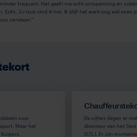
t minder frequent. Het geeft me echt ontspanning en voldoe
n. Echt. Zo leuk vind ik het. Ik blijf het werk nog wel eve
stuur vandaan.”
tekort
Chauffeursteko
probleem voor
De cijfers liegen er ni
nsport. Maar het
directeur van het Sect
 Kuipers,
(STL). Er zijn moment