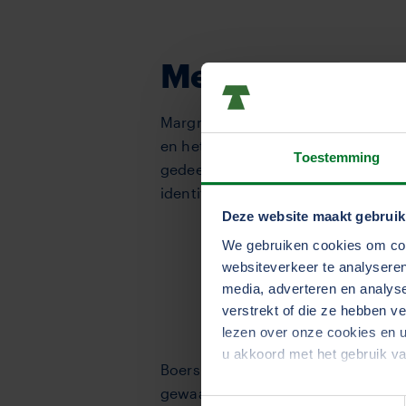
Meer ambassad
Margriet Boersma is van mening dat
en het imago te verbeteren. “We ga
Toestemming
gedeeld. Er moeten meer ambassad
identificeren, dat is belangrijk en 
Deze website maakt gebruik
We gebruiken cookies om cont
Bewustwording
websiteverkeer te analyseren
media, adverteren en analys
supermarkt?
verstrekt of die ze hebben v
lezen over onze cookies en u
u akkoord met het gebruik v
Boersma vindt bewustwording ook e
gewaardeerd. “Hoe komt de paprika 
Toestemmingsselectie