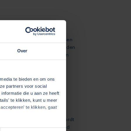
et chauffeurstekort op te lossen
eds meer boeiende verhalen worden
Over
lde Nederlander zich mee kan
 media te bieden en om ons
opt, in de
ze partners voor social
nformatie die u aan ze heeft
ils' te klikken, kunt u meer
accepteren' te klikken, gaat
feursvak en de sector meer wordt
. “Er moet meer en een blijvend