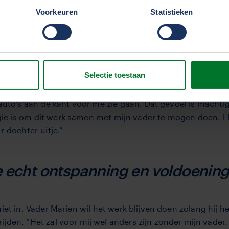
iet vanzelfsprekend zijn. Dat besef was er in het begin 
erden
die uw gegevens kunnen ontvangen en verwerken.
Voorkeuren
Statistieken
stil stond.”
r doorgaan
Selectie toestaan
felt niet: “Het moment wanneer ik de snelweg op kom rijde
 auto’s aan de kant voor me zie gaan. Dát gevoel is machti
e is om dit werk samen met mijn vader te mogen doen. El
r-dochter-uitje.”
e echt ontspanning en voldoening
et in. Vader Marien wil het werk blijven doen zolang hij he
jden. “Het zal voor mij wel anders zijn zonder mijn vader. M