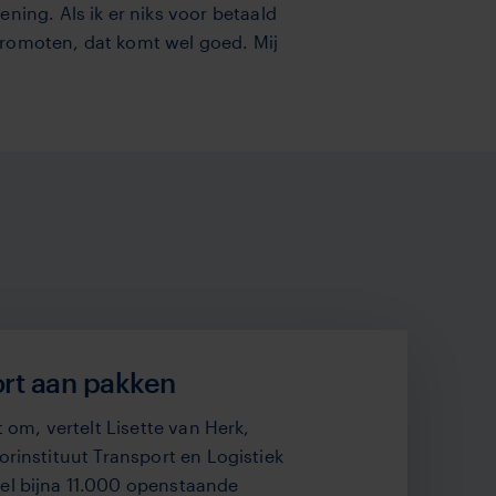
ning. Als ik er niks voor betaald
n promoten, dat komt wel goed. Mij
rt aan pakken
et om, vertelt Lisette van Herk,
orinstituut Transport en Logistiek
eel bijna 11.000 openstaande