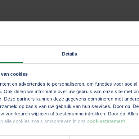
eurs
 elke betrokkene in de transportsector een rol heeft om h
an dit samen doen. Ik merk al, on- en offline, dat er ste
Details
eurs van het vak komen. Uithangborden waar de gemidde
goede promotie.”
 van cookies
ent en advertenties te personaliseren, om functies voor social
: Hoe komt de paprika, die je ko
. Ook delen we informatie over uw gebruik van onze site met on
e. Deze partners kunnen deze gegevens combineren met andere i
erzameld op basis van uw gebruik van hun services. Door op 'Deta
w voorkeuren wijzigen of toestemming intrekken. Door op 'Alles 
an alle cookies zoals omschreven in ons
cookiestatement
.
en belangrijke factor om ervoor te zorgen dat het chauf
die je koopt in de supermarkt?”, vraagt ze zich hardop af