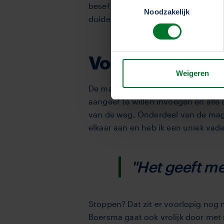
besef komen dat gevulde schappen n
We werken samen met
33 d
Noodzakelijk
duidelijk dat zonder transport alles 
Voorlopig lekke
Weigeren
De magie van dit vak? Boersma twij
aangeef te willen invoegen en alle
van de weg. Onderdeel van de magi
elkaar aan en heb ik een uniek vade
"Het geeft m
Stoppen? Dat zit er voorlopig nog ni
Boersma gaat ook vrolijk door met ri