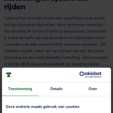
rijden
Tijdens het strooien moet een chauffeur vaak onder
lastige rijomstandigheden -door winterse neerslag-
handmatig de strooi-instelling aanpassen. Inmiddels
is bijna de helft van de strooiers van Rijkswaterstaat
voorzien van een automatisch strooien-systeem. Dit
systeem regelt zaken als op tijd aan en uit, de juiste
dosering en de juiste breedte-instelling. Het voordeel
is dat je altijd de juiste kwaliteit op de strooiroute
hebt en de chauffeur hoeft niet meer allerlei
handmatige handelingen te verrichten tijdens het
rijden. En dat is wel zo veilig!
Toestemming
Details
Over
Bezig blijven met
Deze website maakt gebruik van cookies
ontwikkelingen