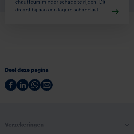
chauffeurs minder schade te rijden. Dit
draagt bij aan een lagere schadelast.
Deel deze pagina
Deel
Deel
Deel
Deel
via
via
via
via
Facebook
Linkedin
Whatsapp
Email
Verzekeringen