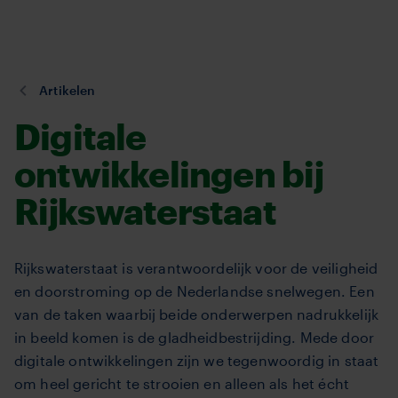
TVM
Overslaan
en
naar
de
U
Artikelen
inhoud
bent
Digitale
gaan
hier:
ontwikkelingen bij
Rijkswaterstaat
Rijkswaterstaat is verantwoordelijk voor de veiligheid
en doorstroming op de Nederlandse snelwegen. Een
van de taken waarbij beide onderwerpen nadrukkelijk
in beeld komen is de gladheidbestrijding. Mede door
digitale ontwikkelingen zijn we tegenwoordig in staat
om heel gericht te strooien en alleen als het écht