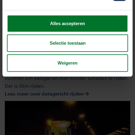
Al deze ontwikkelingen helpen om de
gladheidbestrijding van Rijkswaterstaat naar een nóg
hoger niveau te tillen, waardoor de veiligheid en de
Alles accepteren
doorstroming gegarandeerd blijft.
Slim rijden
Selectie toestaan
Data is niets. Totdat je er iets mee doet en weet wat
het je kan opleveren. De adviseurs van TVM vertellen
Weigeren
meer over de manier waarop je data slim kunt
inzetten om veiliger en met minder schades te rijden.
Dat is Slim rijden.
Lees meer over datagericht rijden