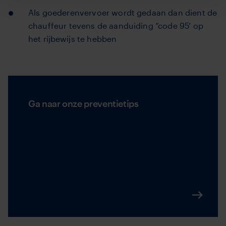
Als goederenvervoer wordt gedaan dan dient de
chauffeur tevens de aanduiding “code 95’ op
het rijbewijs te hebben
Ga naar onze preventietips