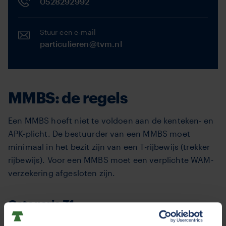
0528292992
Stuur een e-mail
particulieren@tvm.nl
MMBS: de regels
Een MMBS hoeft niet te voldoen aan de kenteken- en
APK-plicht. De bestuurder van een MMBS moet
minimaal in het bezit zijn van een T-rijbewijs (trekker
rijbewijs). Voor een MMBS moet een verplichte WAM-
verzekering afgesloten zijn.
Categorie Z1
Een MMBS-voertuig kan een constructiesnelheid