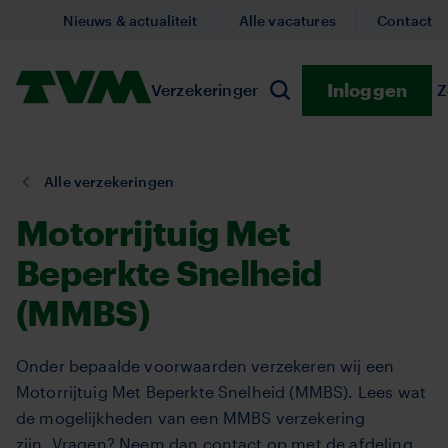
Overslaan
Nieuws & actualiteit
Alle vacatures
Contact
en
naar
Homepage,
Inloggen
Verzekeringen
Submenu Verzekeringe
Preventie
Submenu
Z
de
Zoeken
logo
inhoud
TVM
gaan
U
Alle verzekeringen
bent
Motorrijtuig Met
hier:
Beperkte Snelheid
(MMBS)
Onder bepaalde voorwaarden verzekeren wij een
Motorrijtuig Met Beperkte Snelheid (MMBS). Lees wat
de mogelijkheden van een MMBS verzekering
zijn. Vragen? Neem dan contact op met de afdeling