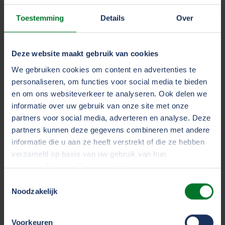
hebben van 25 of 45 kilometer per uur. Er zijn 3
Toestemming
Details
Over
categorieën, waarvan alleen categorie Z1 bij TVM
verzekerd kan worden. Tot de Z1 categorie behoort
een voertuig die:
Deze website maakt gebruik van cookies
We gebruiken cookies om content en advertenties te
Bedoeld is voor het op korte afstand afleveren
personaliseren, om functies voor social media te bieden
of ophalen van goederen
en om ons websiteverkeer te analyseren. Ook delen we
informatie over uw gebruik van onze site met onze
partners voor social media, adverteren en analyse. Deze
Een laadvloer heeft van minimaal 1,5 x 1,5 meter
partners kunnen deze gegevens combineren met andere
of minimaal 3m2
informatie die u aan ze heeft verstrekt of die ze hebben
verzameld op basis van uw gebruik van hun
services. Door op 'Details' te klikken, kunt u meer lezen
Een maximum snelheid haalt van 25 km/uur
over onze cookies en uw voorkeuren wijzigen of
Toestemmingsselectie
toestemming intrekken. Door op 'Alles accepteren' te
Noodzakelijk
klikken, gaat u akkoord met het gebruik van alle cookies
Vrachtauto- of
zoals omschreven in ons
cookiestatement
.
Voorkeuren