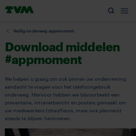
Overslaan
Homepage,
en
Men
Zoeken
logo
naar
TVM
de
U
Veilig onderweg appmoment
inhoud
bent
Download middelen
gaan
hier:
#appmoment
We helpen u graag om ook binnen uw onderneming
aandacht te vragen voor het telefoongebruik
onderweg. Hiervoor hebben we bijvoorbeeld een
presentatie, intranetbericht en posters gemaakt om
uw medewerkers (chauffeurs, maar ook planners)
steeds te blijven herinneren.