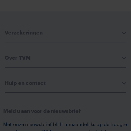
via
via
via
via
Facebook
Linkedin
Whatsapp
Email
Verzekeringen
Over TVM
Hulp en contact
Meld u aan voor de nieuwsbrief
Met onze nieuwsbrief blijft u maandelijks op de hoogte