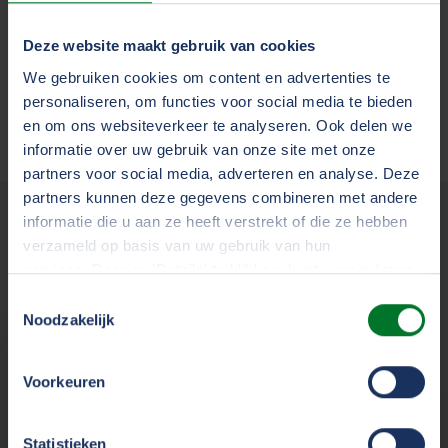
Deze website maakt gebruik van cookies
We gebruiken cookies om content en advertenties te
Versturen
personaliseren, om functies voor social media te bieden
en om ons websiteverkeer te analyseren. Ook delen we
informatie over uw gebruik van onze site met onze
partners voor social media, adverteren en analyse. Deze
partners kunnen deze gegevens combineren met andere
informatie die u aan ze heeft verstrekt of die ze hebben
Gebruik deze middelen
verzameld op basis van uw gebruik van hun
meteen voor:
services. Door op 'Details' te klikken, kunt u meer lezen
over onze cookies en uw voorkeuren wijzigen of
Toestemmingsselectie
toestemming intrekken. Door op 'Alles accepteren' te
Noodzakelijk
klikken, gaat u akkoord met het gebruik van alle cookies
zoals omschreven in ons
cookiestatement
.
Interne nieuwsbrief en intranet
Voorkeuren
Download hier een foto en kopieer
de tekst en tips voor een bericht voor
We werken samen met
33 derden
die uw gegevens
Statistieken