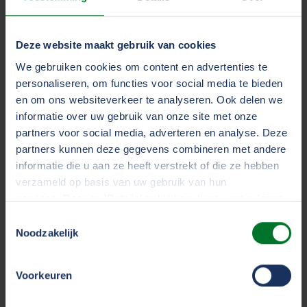
En als u dat wenst zelfs een gratis haal- en
Deze website maakt gebruik van cookies
brengservice.
We gebruiken cookies om content en advertenties te
personaliseren, om functies voor social media te bieden
en om ons websiteverkeer te analyseren. Ook delen we
Vier jaar FOCWA garantie op
informatie over uw gebruik van onze site met onze
herstelwerkzaamheden.
partners voor social media, adverteren en analyse. Deze
partners kunnen deze gegevens combineren met andere
informatie die u aan ze heeft verstrekt of die ze hebben
verzameld op basis van uw gebruik van hun
Zoek een garage bij u in de
services. Door op 'Details' te klikken, kunt u meer lezen
buurt
over onze cookies en uw voorkeuren wijzigen of
Toestemmingsselectie
toestemming intrekken. Door op 'Alles accepteren' te
Noodzakelijk
Met de tool eXperience helpen we u snel verder met
klikken, gaat u akkoord met het gebruik van alle cookies
uw schade.
zoals omschreven in ons
cookiestatement
.
Voorkeuren
In een paar stappen meldt u hier uw schade en krijgt
u een persoonlijk eXperience dossier. Via de track-