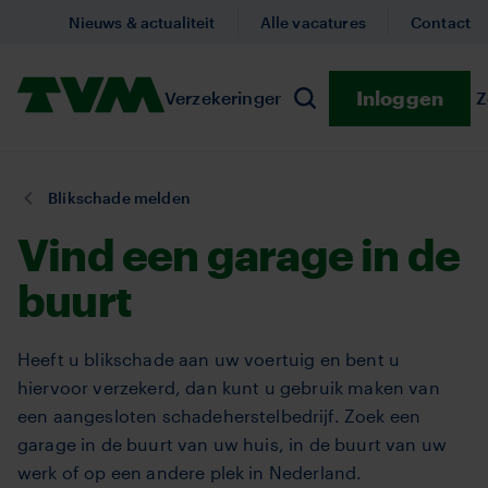
Overslaan
Nieuws & actualiteit
Alle vacatures
Contact
en
naar
Homepage,
Inloggen
Verzekeringen
Submenu Verzekeringe
Preventie
Submenu
Z
de
Zoeken
logo
inhoud
TVM
gaan
U
Blikschade melden
bent
Vind een garage in de
hier:
buurt
Heeft u blikschade aan uw voertuig en bent u
hiervoor verzekerd, dan kunt u gebruik maken van
een aangesloten schadeherstelbedrijf. Zoek een
garage in de buurt van uw huis, in de buurt van uw
werk of op een andere plek in Nederland.