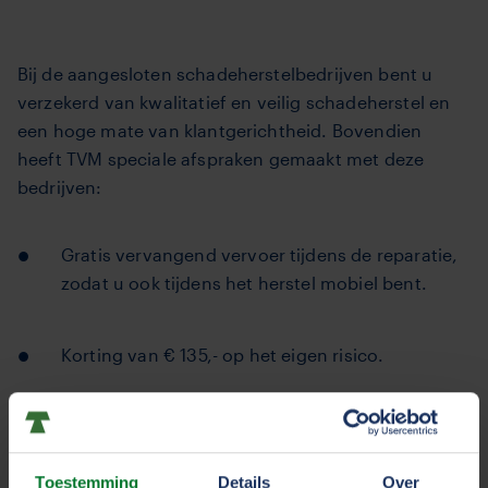
Bij de aangesloten schadeherstelbedrijven bent u
verzekerd van kwalitatief en veilig schadeherstel en
een hoge mate van klantgerichtheid. Bovendien
heeft TVM speciale afspraken gemaakt met deze
bedrijven:
Gratis vervangend vervoer tijdens de reparatie,
zodat u ook tijdens het herstel mobiel bent.
Korting van € 135,- op het eigen risico.
Rechtstreekse facturatie naar TVM, waarbij u
alleen het eigen risico (en bij bedrijven ook de
BTW) hoeft te betalen aan het herstelbedrijf.
Toestemming
Details
Over