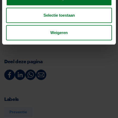
stilleggen. Daarom is cybersecurity geen
luxe, maar een noodzaak.
Selectie toestaan
Weigeren
Deel deze pagina
Deel
Deel
Deel
Deel
via
via
via
via
Facebook
Linkedin
Whatsapp
Email
Labels
Preventie