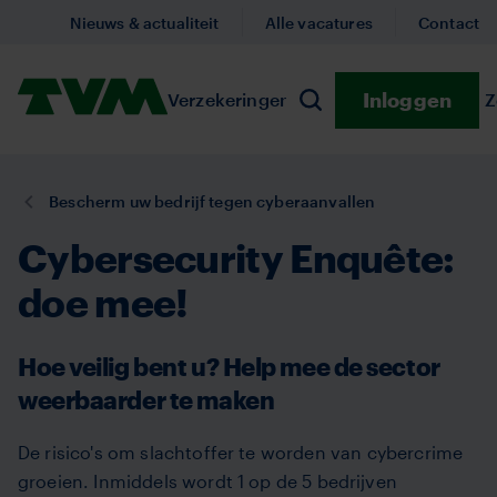
Overslaan
Nieuws & actualiteit
Alle vacatures
Contact
en
naar
Homepage,
Inloggen
Verzekeringen
Submenu Verzekeringe
Preventie
Submenu
Z
de
Zoeken
logo
inhoud
TVM
gaan
U
Bescherm uw bedrijf tegen cyberaanvallen
bent
Cybersecurity Enquête:
hier:
doe mee!
Hoe veilig bent u? Help mee de sector
weerbaarder te maken
De risico's om slachtoffer te worden van cybercrime
groeien. Inmiddels wordt 1 op de 5 bedrijven