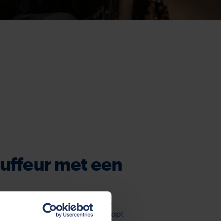
auffeur met een
 kun je Johannes Ritsma niet
auffeur uit Surhuisterveen loopt