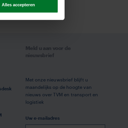
Alles accepteren
Meld u aan voor de
nieuwsbrief
Met onze nieuwsbrief blijft u
maandelijks op de hoogte van
sdesk
nieuws over TVM en transport en
logistiek
M
Uw e-mailadres