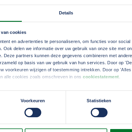
steevast met een grote glimlac
‘m in de liefde voor het vak. 
Details
Rondrijden in mijn vrachtwag
bestaat.”
 van cookies
Lees hier het volledige inter
ent en advertenties te personaliseren, om functies voor social
. Ook delen we informatie over uw gebruik van onze site met on
e. Deze partners kunnen deze gegevens combineren met andere i
erzameld op basis van uw gebruik van hun services. Door op 'Deta
w voorkeuren wijzigen of toestemming intrekken. Door op 'Alles 
an alle cookies zoals omschreven in ons
cookiestatement
.
e serie Passie voor transport
erden
die uw gegevens kunnen ontvangen en verwerken.
Voorkeuren
Statistieken