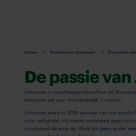
Overslaan
en
naar
de
inhoud
gaan
U
Home
Passie voor transport
De passie va
bent
hier:
De passie van
Johannes is vrachtwagenchauffeur bij Boonstra T
kilometer per jaar, hoofdzakelijk ’s nachts.
Johannes werd in 2018 winnaar van het eerste NK
voor veiligheid. Hij neemt onderweg geen onnodi
voorbereid de weg op. Want als geen ander weet