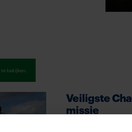
te bekijken.
Veiligste Ch
missie
Een gebrek aan enthousiasme
verwijten. De vrachtwagench