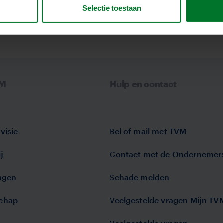
Selectie toestaan
VM
Hulp en contact
visie
Bel of mail met TVM
j
Contact met de Ondernemer
lagen
Schade melden
chap
Veelgestelde vragen Mijn TV
Veelgestelde vragen