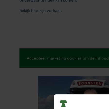
onverwachte hoek kan komen.
Bekijk hier zijn verhaal.
Accepteer
marketing cookies
om de inhoud 