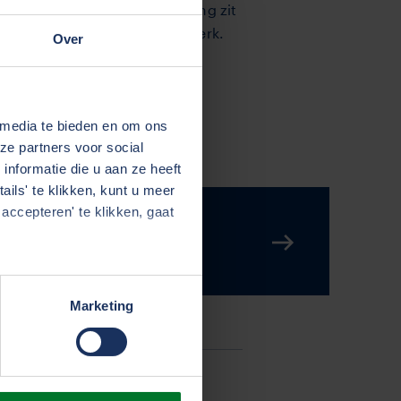
h rond. Die vrolijke uitstraling zit
“Ik geniet elke dag van mijn werk.
Over
en vind ik het leukste wat er
view
 media te bieden en om ons
ze partners voor social
nformatie die u aan ze heeft
ils' te klikken, kunt u meer
accepteren' te klikken, gaat
Marketing