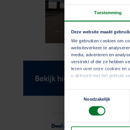
Toestemming
Deze website maakt gebruik
We gebruiken cookies om cont
websiteverkeer te analyseren
media, adverteren en analys
verstrekt of die ze hebben v
lezen over onze cookies en u
u akkoord met het gebruik v
Bekijk hier alle video's in d
Toestemmingsselectie
We werken samen met
33 d
Noodzakelijk
Deel deze pagina