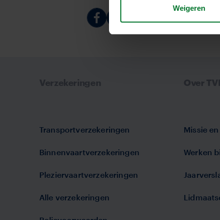
Weigeren
Deel
Deel
Deel
Deel
via
via
via
via
Facebook
Linkedin
Whatsapp
Email
Verzekeringen
Over T
Transportverzekeringen
Missie en 
Binnenvaartverzekeringen
Werken bi
Pleziervaartverzekeringen
Jaarvers
Alle verzekeringen
Lidmaats
Polisvoorwaarden