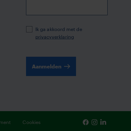
Privacy
Ik ga akkoord met de
privacyverklaring
Aanmelden
ement
Cookies
Facebook
Instagram
Linkedin