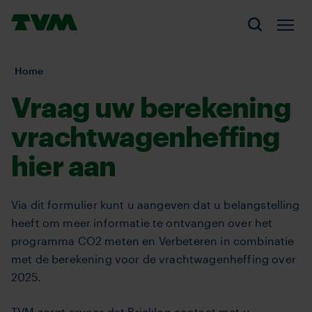
Overslaan
Homepage,
en
Men
Zoeken
logo
naar
TVM
de
U
Home
inhoud
bent
Vraag uw berekening
gaan
hier:
vrachtwagenheffing
hier aan
Via dit formulier kunt u aangeven dat u belangstelling
heeft om meer informatie te ontvangen over het
programma CO2 meten en Verbeteren in combinatie
met de berekening voor de vrachtwagenheffing over
2025.
TVM zorgt ervoor dat Bricklog contact met u