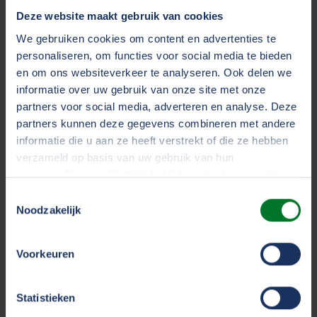
Deze website maakt gebruik van cookies
Telefoonnummer*
We gebruiken cookies om content en advertenties te
personaliseren, om functies voor social media te bieden
en om ons websiteverkeer te analyseren. Ook delen we
informatie over uw gebruik van onze site met onze
E-mailadres*
partners voor social media, adverteren en analyse. Deze
partners kunnen deze gegevens combineren met andere
informatie die u aan ze heeft verstrekt of die ze hebben
verzameld op basis van uw gebruik van hun
services. Door op 'Details' te klikken, kunt u meer lezen
over onze cookies en uw voorkeuren wijzigen of
Ik geef TVM toestemming om mijn aanvraag
Toestemmingsselectie
toestemming intrekken. Door op 'Alles accepteren' te
Noodzakelijk
door te zetten naar Bricklog ten behoeve van de
klikken, gaat u akkoord met het gebruik van alle cookies
eenmalige simulatieberekening.
zoals omschreven in ons
cookiestatement
.
Voorkeuren
Simulatieberekening
We werken samen met
33 derden
die uw gegevens
Statistieken
aanvragen
kunnen ontvangen en verwerken.