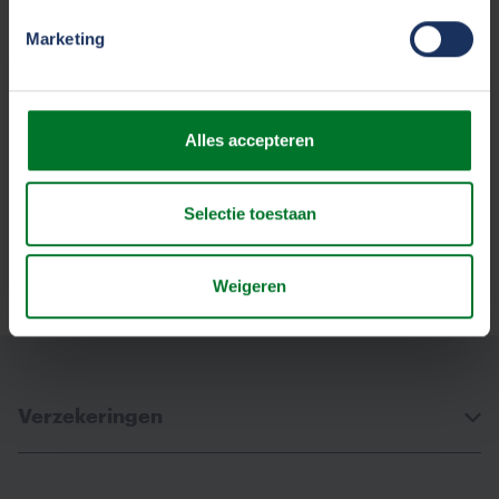
Marketing
Wij helpen u verder
Alles accepteren
Bel ons op
0528 29 22 99
Stuur een e-mail
Selectie toestaan
internet@tvm.nl
Weigeren
Verzekeringen